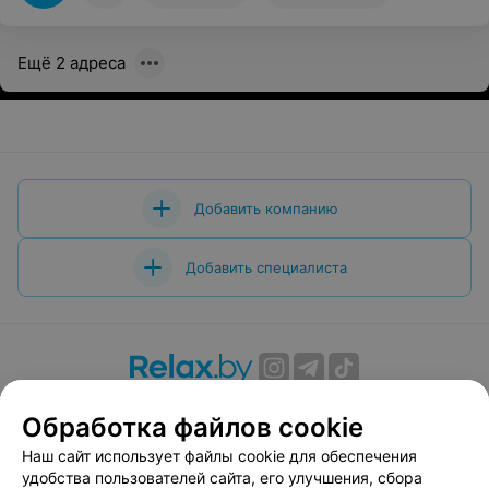
Ещё 2 адреса
Добавить компанию
Добавить специалиста
О проекте
Новости проекта
Размещение рекламы
Обработка файлов cookie
Вакансии
Публичный договор
Способы оплаты
Наш сайт использует файлы cookie для обеспечения
Публичный договор по использованию сервиса
удобства пользователей сайта, его улучшения, сбора
«Афиша»