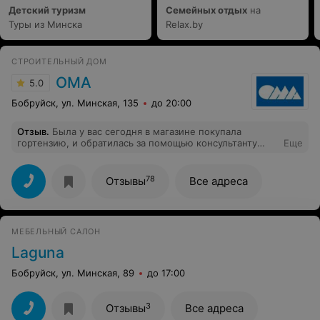
Детский туризм
Семейных отдых
на
Туры из Минска
Relax.by
СТРОИТЕЛЬНЫЙ ДОМ
ОМА
5.0
Бобруйск, ул. Минская, 135
до 20:00
Отзыв
.
Была у вас сегодня в магазине покупала
гортензию, и обратилась за помощью консультанту
Еще
Дмитрию очень хорошо проконсультировал, рассказал
и все объяснил. Очень благодарна что есть такие
сотрудники. Надеюсь у него достойная зарплата.
78
Отзывы
Все адреса
МЕБЕЛЬНЫЙ САЛОН
Laguna
Бобруйск, ул. Минская, 89
до 17:00
3
Отзывы
Все адреса