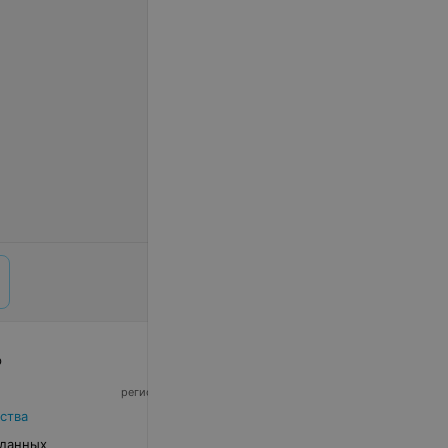
р
© 2026 ООО «Артокс Лаб», УНП 191700409,
регистрирующий орган - Минский горисполком
|
220012, Республика Беларусь, г. Минск,
ства
улица Толбухина, 2, пом. 16 | info@relax.by
 данных