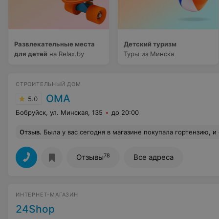
Развлекательные места
Детский туризм
для детей
на Relax.by
Туры из Минска
СТРОИТЕЛЬНЫЙ ДОМ
ОМА
5.0
Бобруйск, ул. Минская, 135
до 20:00
Отзыв
.
Была у вас сегодня в магазине покупала гортензию, и обратилась за помощью консультанту Дмитрию очень хорошо проконсультировал, рассказал и все объяснил. Очень благо
78
Отзывы
Все адреса
ИНТЕРНЕТ-МАГАЗИН
24Shop