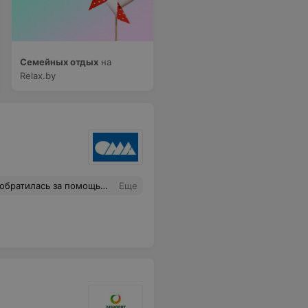
Семейных отдых
на
Relax.by
дарна что есть такие сотрудники. Надеюсь у него достойная зарплата.
Еще