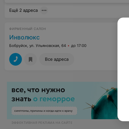
Ещё 2 адреса
ФИРМЕННЫЙ САЛОН
Инволюкс
Бобруйск, ул. Ульяновская, 64
до 17:00
Все адреса
ЭФФЕКТИВНАЯ РЕКЛАМА НА САЙТЕ