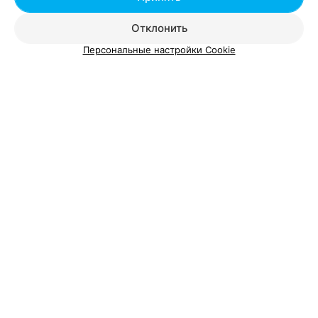
МАГАЗИН ТВОРЧЕСКИХ ИДЕЙ И ПРАЗДНИЧНЫХ ЗАТЕЙ
Отклонить
Знакі ўвагі
Персональные настройки Cookie
Минск, ул. Сухаревская, 16
до 20:00
Также на Relax.by можно записать ребенка на занятия:
Детские развивающие центры
Подготовка к школе в Минске
Занятия с логопедом
АйТи курсы для детей
Курсы английского для детей
Танцы для детей
Добавить компанию
Добавить специалиста