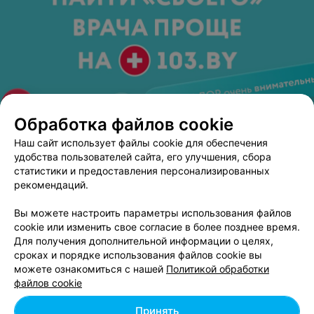
Обработка файлов cookie
Наш сайт использует файлы cookie для обеспечения
удобства пользователей сайта, его улучшения, сбора
ЭФФЕКТИВНАЯ РЕКЛАМА НА САЙТЕ
статистики и предоставления персонализированных
рекомендаций.
МАГАЗИН-АТЕЛЬЕ
Вы можете настроить параметры использования файлов
Фактура
cookie или изменить свое согласие в более позднее время.
Минск, Мазурова, 1
до 20:00
Для получения дополнительной информации о целях,
сроках и порядке использования файлов cookie вы
можете ознакомиться с нашей
Политикой обработки
2
Отзывы
Все адреса
файлов cookie
Принять