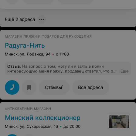
основном на полосе выше, из за недостатка
ценникодержателей.
Ещё 2 адреса
МАГАЗИН ПРЯЖИ И ТОВАРОВ ДЛЯ РУКОДЕЛИЯ
Радуга-Нить
Минск, ул. Лобанка, 94
с 11:00
Отзыв
.
На вопрос о том, могу ли я взять в полки
интересующую меня пряжу, продавец ответил, что она
Еще
"даст мне по рукам", что ходят тут покупатели, а ей
потом убирать все на место и что-то еще в том же
духе. Была крайне удивлена, т к вяжу много и давно, и
1
Отзывы
Все адреса
ни в одном магазине для рукоделия не встречала
такого отношения к клиенту.
АНТИКВАРНЫЙ МАГАЗИН
Минский коллекционер
Минск, ул. Сухаревская, 16
до 20:00