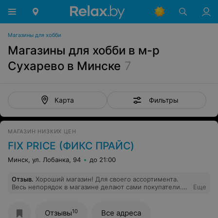
Магазины для хобби
Магазины для хобби в м-р
Сухарево в Минске
7
Фильтры
Карта
МАГАЗИН НИЗКИХ ЦЕН
FIX PRICE (ФИКС ПРАЙС)
Минск, ул. Лобанка, 94
до 21:00
Отзыв
.
Хороший магазин! Для своего ассортимента.
Весь непорядок в магазине делают сами покупатели.
Еще
Если цены нет, ее делают на новый товар. Узнать
можно на кассе цену, но вежливо не отвлекая от
работы кассира. Ценники на нижнюю полку в
10
Отзывы
Все адреса