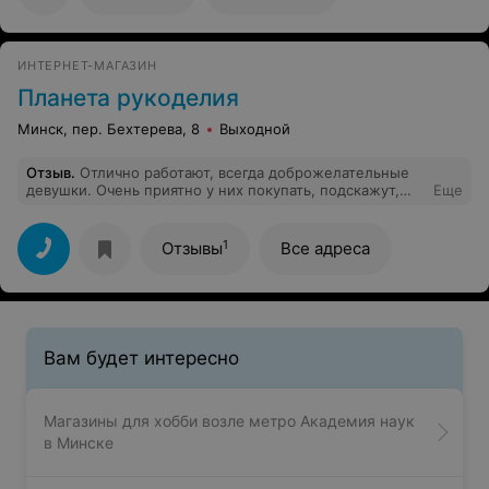
ИНТЕРНЕТ-МАГАЗИН
Планета рукоделия
Минск, пер. Бехтерева, 8
Выходной
Отзыв
.
Отлично работают, всегда доброжелательные
девушки. Очень приятно у них покупать, подскажут,
Еще
помогут, цвет ниточек переведут. Молодцы!
1
Отзывы
Все адреса
Вам будет интересно
Магазины для хобби возле метро Академия наук
в Минске