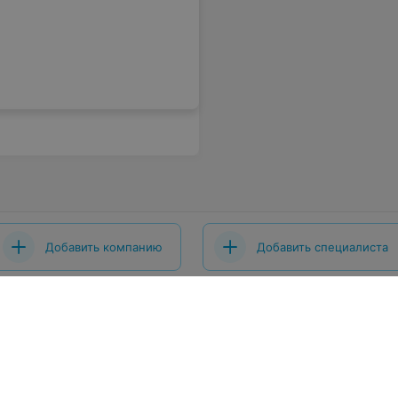
Добавить компанию
Добавить специалиста
 проекта
Размещение рекламы
Вакансии
Публичный догово
ты
Публичный договор по использованию сервиса «Афиша»
шение
Написать в поддержку
Связаться по вопросам сотрудниче
x.by
Персональные настройки cookie
Обработка персональных