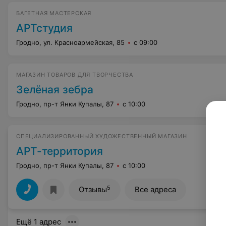
БАГЕТНАЯ МАСТЕРСКАЯ
АРТстудия
Гродно, ул. Красноармейская, 85
с 09:00
МАГАЗИН ТОВАРОВ ДЛЯ ТВОРЧЕСТВА
Зелёная зебра
Гродно, пр-т Янки Купалы, 87
с 10:00
СПЕЦИАЛИЗИРОВАННЫЙ ХУДОЖЕСТВЕННЫЙ МАГАЗИН
АРТ-территория
Гродно, пр-т Янки Купалы, 87
с 10:00
5
Отзывы
Все адреса
Ещё 1 адрес