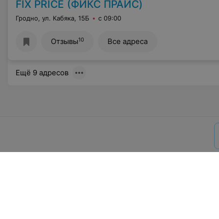
FIX PRICE (ФИКС ПРАЙС)
Гродно, ул. Кабяка, 15Б
с 09:00
10
Отзывы
Все адреса
Ещё 9 адресов
О проекте
Новости
Способы опла
Пользовательское согла
Написать руководителю rela