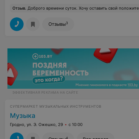
Отзыв
.
Доброго времени суток. Хочу оставить свой положительный отзыв о магазине "Модный принт". Недавно я приобрела лен портьерный бежевый и жаккард лён с хлопком Амадей. Хочу отметить, что ассортимент в магазине просто впечатляющий – здесь можно найти ткани на любой вкус и для любых нужд. Обслуживание на высшем уровне! Я оформляла заказ через интернет, и все прошло очень быстро – мне доставили 
3
Отзывы
ЭФФЕКТИВНАЯ РЕКЛАМА НА САЙТЕ
СУПЕРМАРКЕТ МУЗЫКАЛЬНЫХ ИНСТРУМЕНТОВ
Музыка
Гродно, ул. Э. Ожешко, 29
с 10:00
4