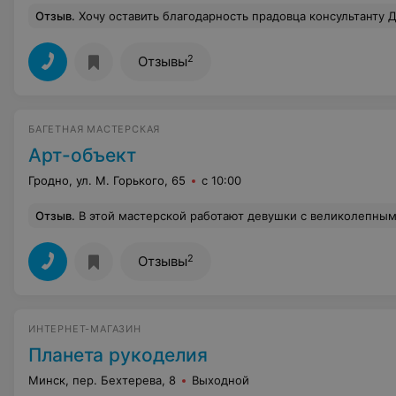
Отзыв
.
Хочу оставить благодарность прадовца консультанту Дмитрию Войтиховскаму, за прекрасное обслуживание покупателям. 04.03.21 я позванила чтобы заказать термо белье не видя в живую качества, но Дмитрий мне все вежливо объяснил и подскал какое лучше купить, огромное ва
2
Отзывы
БАГЕТНАЯ МАСТЕРСКАЯ
Арт-объект
Гродно, ул. М. Горького, 65
с 10:00
Отзыв
.
В этой мастерской работают девушки с великолепным вкусом. Всегда прислушиваюсь к их рекоме
2
Отзывы
ИНТЕРНЕТ-МАГАЗИН
Планета рукоделия
Минск, пер. Бехтерева, 8
Выходной