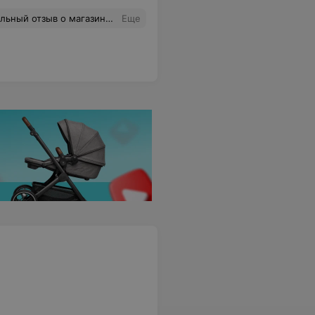
товар в тот же день. Это действительно приятно, когда так заботятся о клиентах. Рекомендую "Модный принт" всем, кто ищет качественные ткани и отличное обслуживание!
Еще