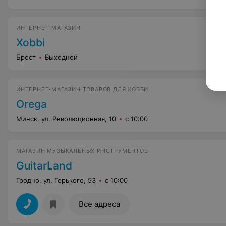
ИНТЕРНЕТ-МАГАЗИН
Xobbi
Брест
Выходной
ИНТЕРНЕТ-МАГАЗИН ТОВАРОВ ДЛЯ ХОББИ
Orega
Минск, ул. Революционная, 10
с 10:00
МАГАЗИН МУЗЫКАЛЬНЫХ ИНСТРУМЕНТОВ
GuitarLand
Гродно, ул. Горького, 53
с 10:00
Все адреса