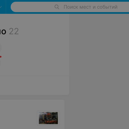
Поиск мест и событий
но
22