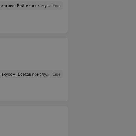
м за это спасибо. Побольше бы таких людей, вежливых и весёлых, да и мужу очень понравилось благодаря вашему совету
Еще
ндациям. Спасибо вам - Ольга и Татьяна.
Еще