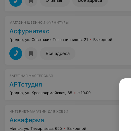
Отзывы
Все адреса
МАГАЗИН ШВЕЙНОЙ ФУРНИТУРЫ
Асфурнитекс
Гродно, ул. Советских Пограничников, 21
Выходной
Все адреса
БАГЕТНАЯ МАСТЕРСКАЯ
АРТстудия
Гродно, ул. Красноармейская, 85
с 10:00
ИНТЕРНЕТ-МАГАЗИН ДЛЯ ХОББИ
Акваферма
Минск, ул. Тимирязева, 65б
Выходной