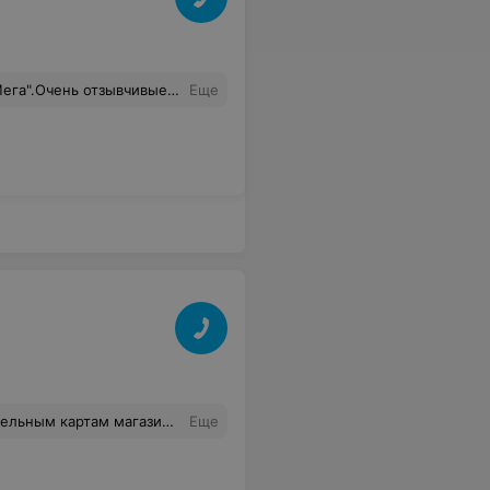
детской и взрослой одежды.. Приятно заходить в магазин,когда рады каждому покупателю...
Еще
агазине за эту сумму было бы 1.50, Попробуйте сравнить!? И цены, и акции не сравнить.
Еще