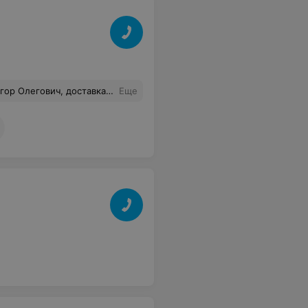
о за хамское отношение к покупателем?? Если я успевала на время доставки!!он не дождался интервала доставки и уехал!! Как так! Товар нужен был срочно в этот день.
Еще