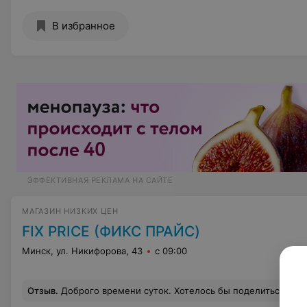
В избранное
ЭФФЕКТИВНАЯ РЕКЛАМА НА САЙТЕ
МАГАЗИН НИЗКИХ ЦЕН
FIX PRICE (ФИКС ПРАЙС)
Минск, ул. Никифорова, 43
с 09:00
Отзыв
.
Доброго времени суток. Хотелось бы поделиться своим отзывом. Был сегодня в магазине "Фикс Прайс" -Даимонт сити. Покупали с женой по мелочи товары, одним из которых были валики для чистки одежды. Заявленная цена было 2.80. Пробив покупки на кассе, в чеке увидели сумму 3.50. Обратились к продавцу-кассиру, всё естественно с явно недовольным лицом, оторвали их от выкладки товара))) В итоге во всем была виновата переоценка товара, кассир была хамовата, не извините, не простите, ра