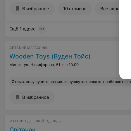
В избранное
10 отзывов
Все адреса
Ещё 1 адрес
ДЕТСКИЕ МАГАЗИНЫ
Wooden Toys (Вуден Тойс)
Минск, ул. Никифорова, 51
с 10:00
Отзыв
.
хочу купить развив. игрушку как сова кот собирается по 4 пластинам ,я собрала мне понравилось и хочу 
В избранное
МАГАЗИН ДЕТСКОЙ ОДЕЖДЫ
Свiтанак