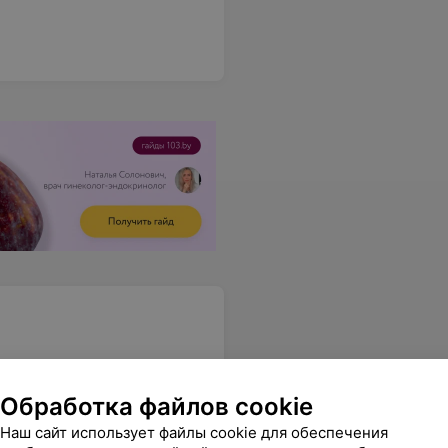
Обработка файлов cookie
зницу вернула наличными, хотя оплата была по карте. Внимательно смотрите чеки после оплаты и сравнивайте их с кодами товара на этикете. На этом невнимании магазины и зарабатывают) Всем спасибо. Хорошего дня
Еще
Наш сайт использует файлы cookie для обеспечения