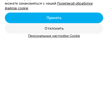
можете ознакомиться с нашей
Политикой обработки
файлов cookie
Принять
Вам будет интересно
Отклонить
Детские магазины возле метро Могилевская в
Персональные настройки Cookie
Минске
Детские магазины возле метро Молодежная в
Минске
Детские магазины возле метро Московская в
Минске