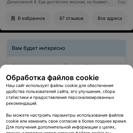
Денисовской 8. Еда достаточно вкусная, но бывают
Еще
нюансы. Однажды в тушеной капусте были
обнаружены нежующиеся части качана и попадался
В избранное
87 отзывов
Все адреса
песок. И некоторые супы очень жирные получаются
(но это, конечно, моё мнение). Обязательно надо
сверять чек. Беру суп без крышки, т.к. ем на месте, но
крышка почему то посчитана в чеке.
Вам будет интересно
Детские магазины в м-р Лошица в Минске
Обработка файлов cookie
Детские магазины в м-р Малиновка в Минске
Наш сайт использует файлы cookie для обеспечения
удобства пользователей сайта, его улучшения, сбора
статистики и предоставления персонализированных
Детские магазины в м-р Михалово в Минске
рекомендаций.
Вы можете настроить параметры использования файлов
cookie или изменить свое согласие в более позднее время.
Для получения дополнительной информации о целях,
сроках и порядке использования файлов cookie вы