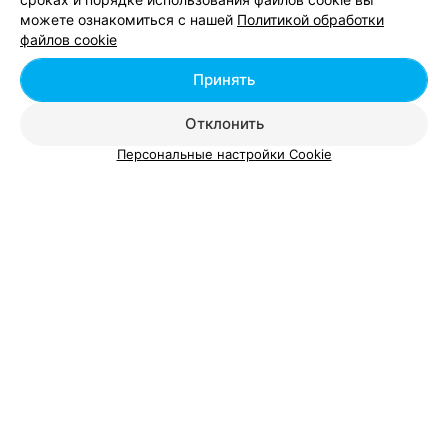
можете ознакомиться с нашей
Политикой обработки
Добавить компанию
файлов cookie
Добавить специалиста
Принять
Отклонить
Персональные настройки Cookie
О проекте
Новости проекта
Размещение рекламы
Вакансии
Публичный договор
Способы оплаты
Публичный договор по использованию сервиса
«Афиша»
Пользовательское соглашение
Написать в поддержку
Связаться по вопросам сотрудничества
Написать руководителю relax.by
Персональные настройки cookie
Обработка персональных данных