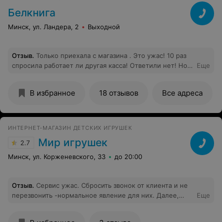
Белкнига
Минск, ул. Ландера, 2
Выходной
Отзыв
.
Только приехала с магазина . Это ужас! 10 раз
спросила работает ли другая касса! Ответили нет! Но
Еще
при этом некоторых клиентов отпускали! Спросив,
почему Они предлагают другим, когда я долго стою,
В избранное
18 отзывов
Все адреса
ваши продавцы ( зря не посмотрела ее бейджик)
нахамили мне! Меня всё-таки обслужили, но
испортили настроение праздничное!
ИНТЕРНЕТ-МАГАЗИН ДЕТСКИХ ИГРУШЕК
Мир игрушек
2.7
Минск, ул. Корженевского, 33
до 20:00
Отзыв
.
Сервис ужас. Сбросить звонок от клиента и не
перезвонить -нормальное явление для них. Далее,
Еще
сделала заказ во вторник на две куклы определенного
цвета (розового), сказали ждать доставку в четверг