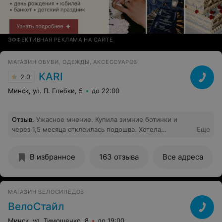
внесли его в квартиру бесплатно.
ЭФФЕКТИВНАЯ РЕКЛАМА НА САЙТЕ
МАГАЗИН ОБУВИ, ОДЕЖДЫ, АКСЕССУАРОВ
KARI
2.0
Минск, ул. П. Глебки, 5
до 22:00
Отзыв
.
Ужасное мнение. Купила зимние ботинки и
через 1,5 месяца отклеилась подошва. Хотела
Еще
поменять обувь, но мне отказали. Я даже не знала , что
сезонная обувь относится к повседневной???? Буду
В избранное
163 отзыва
Все адреса
делать экспертизу.
МАГАЗИН ВЕЛОСИПЕДОВ
ВелоСтайл
Минск, ул. Тимошенко, 8
до 19:00