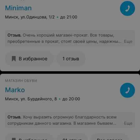
Miniman
Минск, ул.Одинцова, 1/2
до 21:00
Отзыв
.
Очень хороший магазин-прокат. Все товары,
преобретенные в прокат, стоят своей цены, надежные,
Еще
удобны в использовании. Продавцы ответственные и
приятны в общении, при любом возникшем вопросе
В избранное
1 отзыв
дается консультация и помощь. Жалко, что таких
магазинов очень мало!
МАГАЗИН ОБУВИ
Marko
Минск, ул. Бурдейного, 8
до 20:00
Отзыв
.
Хочу выразить огромную благодарность всем
сотрудникам данного магазина. В магазине бываем
Еще
довольно часто, продавцы всегда помогут при выборе
обуви. Дружелюбные, отзывчивые, ответят на все