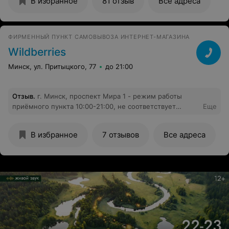
В избранное
81 отзыв
Все адреса
вопросы, покажут, подскажут. Очень нравится магазин.
ФИРМЕННЫЙ ПУНКТ САМОВЫВОЗА ИНТЕРНЕТ-МАГАЗИНА
Wildberries
Минск, ул. Притыцкого, 77
до 21:00
Отзыв
.
г. Минск, проспект Мира 1 - режим работы
приёмного пункта 10:00-21:00, не соответствует
Еще
действительности. Постоянные технические
перерывы. Их начало, конец, продолжительность -
В избранное
7 отзывов
Все адреса
нигде не указаны. Работники просто говорят, что
выдавать товар не будут, и когда начнут работать не
понятно. Хотя бы вывешивали бумажку, когда начнут
работать, если табличек с перерывами нет. Совсем не
ясно как забирать заказанный товар.