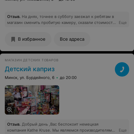
Отзыв
.
На днях, точнее в субботу заезжал к ребятам в
магазин сменить пробитую камеру, сказали стоимость
Еще
камеры 75 тысяч + замена, согласился, сделали
замену, все ок, после производил оплату, за все взяли
В избранное
Все адреса
150 тысяч!!! 75 тысяч камера и столько же за
замену??? я считаю это не правильно и минус в карму
такому работнику!
МАГАЗИН ДЕТСКИХ ТОВАРОВ
Детский каприз
Минск, ул. Бурдейного, 6
до 20:00
Отзыв
.
Добрый день ,Вас беспокоит немецкая
компания Kathe Kruse. Мы являемся производителями
Еще