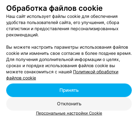
Обработка файлов cookie
Kurnosik
Наш сайт использует файлы cookie для обеспечения
2-й переулок Тимошенко, 3
до 21:00
удобства пользователей сайта, его улучшения, сбора
статистики и предоставления персонализированных
В избранное
рекомендаций.
Вы можете настроить параметры использования файлов
cookie или изменить свое согласие в более позднее время.
МАГАЗИН ОДЕЖДЫ
Для получения дополнительной информации о целях,
Sela
сроках и порядке использования файлов cookie вы
можете ознакомиться с нашей
Политикой обработки
Минск, ул. П. Глебки, 5
до 22:00
файлов cookie
Отзыв
.
"Хороший" адрес, главное коротко: г.Минск
Еще
Принять
Отклонить
В избранное
1 отзыв
Персональные настройки Cookie
Вам будет интересно