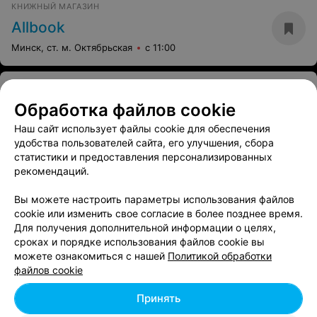
КНИЖНЫЙ МАГАЗИН
Allbook
Минск, ст. м. Октябрьская
с 11:00
КНИЖНЫЙ МАГАЗИН
Тетралит
Обработка файлов cookie
Наш сайт использует файлы cookie для обеспечения
Минск, ст. м. Октябрьская
с 11:00
удобства пользователей сайта, его улучшения, сбора
статистики и предоставления персонализированных
КНИЖНЫЙ МАГАЗИН
рекомендаций.
Booklover
Вы можете настроить параметры использования файлов
Минск, ст. м. Октябрьская
с 11:00
cookie или изменить свое согласие в более позднее время.
Для получения дополнительной информации о целях,
сроках и порядке использования файлов cookie вы
можете ознакомиться с нашей
Политикой обработки
файлов cookie
Принять