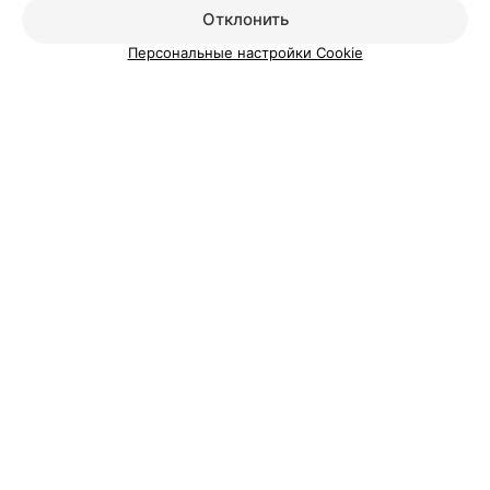
Отклонить
Персональные настройки Cookie
ЭФФЕКТИВНАЯ РЕКЛАМА НА САЙТЕ
МАГАЗИН КНИГ
Elitbook
Минск, ст. м. Октябрьская
с 11:00