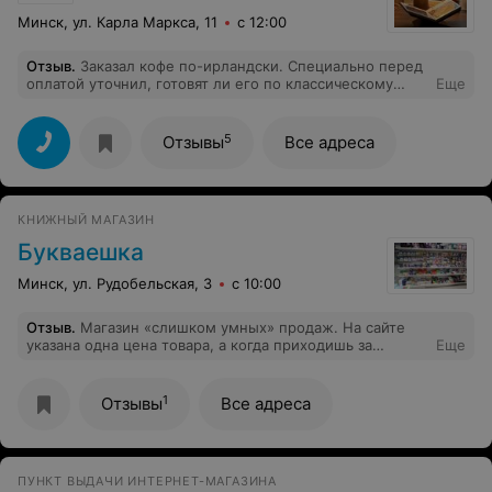
Минск, ул. Карла Маркса, 11
с 12:00
Отзыв
.
Заказал кофе по-ирландски. Специально перед
оплатой уточнил, готовят ли его по классическому
Еще
рецепту, сказали что"да, по классическому". В итоге
вместо кофе по-ирландски получил смесь кофе,
сливок и виски. И все это стоило 12 р.
5
Отзывы
Все адреса
КНИЖНЫЙ МАГАЗИН
Букваешка
Минск, ул. Рудобельская, 3
с 10:00
Отзыв
.
Магазин «слишком умных» продаж. На сайте
указана одна цена товара, а когда приходишь за
Еще
товаром в магазин, на кассе пробивают совсем другой
ценник. Продавцы говорят мол «это не мы, это
политика руководства». С таким подходом далеко не
1
Отзывы
Все адреса
уйдете!
ПУНКТ ВЫДАЧИ ИНТЕРНЕТ-МАГАЗИНА