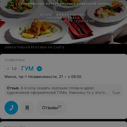
ЭФФЕКТИВНАЯ РЕКЛАМА НА САЙТЕ
УНИВЕРМАГ
ГУМ
1.0
Минск, пр-т Независимости, 21
с 09:00
Отзыв
.
А я хочу сказать хорошие слова в адрес
художников-оформителей ГУМа. Наконец-то у этого
Еще
магазина появилось адекватное как архитектуре
здания,так и его интерьеру оформление витрин и
залов. Все скромно, лаконично и со вкусом. Никаких
21
Отзывы
кастрюль, сковородок и рулонов тканей.Видно,что
располагают они ограниченными материальными
средствами. Но для настоящего мастера, судя по
всему, это не проблема. Лично мне особенно