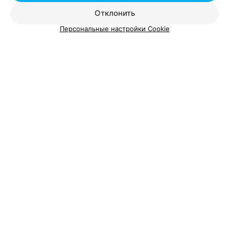
Отклонить
Персональные настройки Cookie
О проекте
Новости проекта
Размещение рекламы
Вакансии
Публичный договор
Способы оплаты
Публичный договор по использованию сервиса
«Афиша»
Пользовательское соглашение
Написать в поддержку
Связаться по вопросам сотрудничества
Написать руководителю relax.by
Персональные настройки cookie
Обработка персональных данных
© 2026 ООО «Артокс Лаб», УНП 191700409, регистрирующий орган -
Минский горисполком
| 220012, Республика Беларусь, г. Минск,