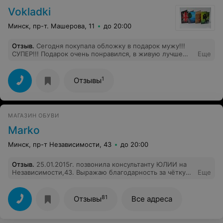
Vokladki
Минск, пр-т. Машерова, 11
до 20:00
Отзыв
.
Сегодня покупала обложку в подарок мужу!!!
СУПЕР!!! Подарок очень понравился, в живую лучше
Еще
чем на фото)))))) Завтра себе такую закажу )))))))
СПАСИБО!!!!!!
1
Отзывы
МАГАЗИН ОБУВИ
Marko
Минск, пр-т Независимости, 43
до 20:00
Отзыв
.
25.01.2015г. позвонила консультанту ЮЛИИ на
Независимости,43. Выражаю благодарность за чёткую
Еще
и грамотную консультацию по товарам, прошу
обратить внимание руководства МАРКО на работу этой
замечательной сотрудницы. Спасибо.
81
Отзывы
Все адреса