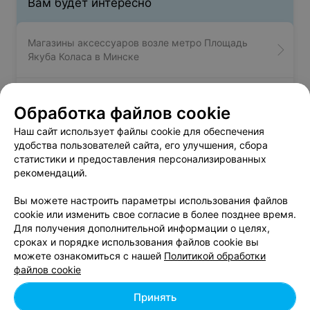
Вам будет интересно
Магазины аксессуаров возле метро Площадь
Якуба Коласа в Минске
Магазины аксессуаров возле метро Пушкинская
Обработка файлов cookie
в Минске
Наш сайт использует файлы cookie для обеспечения
удобства пользователей сайта, его улучшения, сбора
Магазины аксессуаров возле метро Спортивная
статистики и предоставления персонализированных
в Минске
рекомендаций.
Вы можете настроить параметры использования файлов
cookie или изменить свое согласие в более позднее время.
Для получения дополнительной информации о целях,
сроках и порядке использования файлов cookie вы
можете ознакомиться с нашей
Политикой обработки
Добавить компанию
файлов cookie
Добавить специалиста
Принять