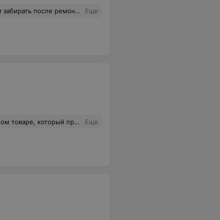
ть целый час, и смотреть на недовольство работника.когда я пришла спустя 2 дня мне это заявление сразу же дали, но не в той форме которое должно быть.и теперь мне заново придётся бегать и просить чтобы дали правильное заявление.
Еще
ния совершенно не оправдались. Когда я распаковал посылку, мне стало понятно, что товар был слабо собран. Качество материалов, из которых был изготовлен товар, было сомнительным. Было видно, что он был сделан с пренебрежением к деталям, и при малейшем использовании, начал разваливаться.
Еще