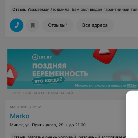
Отзыв
.
Уважаемая Людмила. Вам был выдан гарантийный талон, который распечатан с тектом 1 месяц. Обещать один год гарантии на часы за 295 000 Вам никто не мог. Поражают наши люди в том, что после покупки они связались с руководством фирмы для выяснения
2
Отзывы
Все адреса
ЭФФЕКТИВНАЯ РЕКЛАМА НА САЙТЕ
МАГАЗИН ОБУВИ
Marko
Минск, ул. Притыцкого, 29
до 21:00
Отзыв
.
Магазин очень хороший, различный ассортимент обуви, есть из чего выбрать. Купил туфли, пора