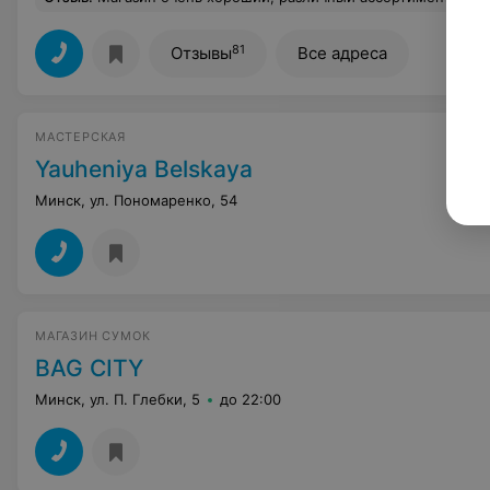
81
Отзывы
Все адреса
МАСТЕРСКАЯ
Yauheniya Belskaya
Минск, ул. Пономаренко, 54
МАГАЗИН СУМОК
BAG CITY
Минск, ул. П. Глебки, 5
до 22:00