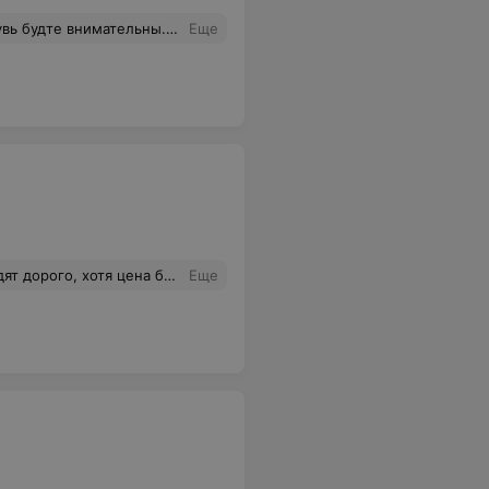
о вы ведь знаете что вы её не носили, но доказать этого не сможете. И вам будет обидно что о вас вытерли ноги.
Еще
о, не сбиваются. ремешок удобный, не натирает
Еще