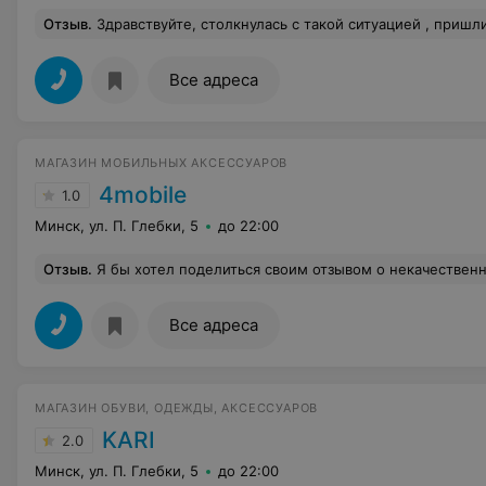
Отзыв
.
Здравствуйте, столкнулась с такой ситуацией , пришли забирать после ремонта телефон, срок ремонта был превышен, и попросили заявление на выплату неустойки за превышение сроков ремонта, Кукуло Татьяна специалист к которому мы попали нам отказала, мало того что мы были с маленькими детьми ,она не торопилась нас обслужить, была очень груба с нами, разговаривала на повышенных тонах. Мы попросили сделать запрос на заявление , вместо того чтобы дать нам заявление она сказала ,я не делала ни чего, то есть я с маленькими детьми должна стоя
Все адреса
МАГАЗИН МОБИЛЬНЫХ АКСЕССУАРОВ
4mobile
1.0
Минск, ул. П. Глебки, 5
до 22:00
Отзыв
.
Я бы хотел поделиться своим отзывом о некачественном товаре, который приобрел недавно. Честно говоря, я не могу понять, как можно продавать такие некачественные товары и как этот магазин так и не закрылся. Весь опыт обслуживания и качество товара были ужасными. Во-первых, меня поразила агрессивная реклама, которую магазин проводил. Они не только засоряют почтовый ящик спамом, но и нагло навязывают свои товары на каждом углу интернета. Это создает впечатление, что они пытаются компенсировать низкое качество товаров через активную рекламу. Когда я, наконец, решил сделать заказ, то был полон надежд на то, что товар будет хотя бы со средним уровнем качества. Однако, мои ожида
Все адреса
МАГАЗИН ОБУВИ, ОДЕЖДЫ, АКСЕССУАРОВ
KARI
2.0
Минск, ул. П. Глебки, 5
до 22:00