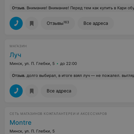
Отзыв
.
Внимание! Внимание! Перед тем как купить в Кари обувь будте внимательны. Осмотрите её со всех сторон, так как она может оказаться ношенной. И если вы захотите её вернуть, то вам в глаза скажут, что вы её носили и не примут товар и экспертиза эта подтвердит. Н
163
Отзывы
Все адреса
МАГАЗИН
Луч
Минск, ул. П. Глебки, 5
до 22:00
Отзыв
.
долго выбирал, в итоге взял луч — не пожалел. выглядят дорого, хотя цена более чем адекватная. ходят точн
Все адреса
СЕТЬ МАГАЗИНОВ КОЖГАЛАНТЕРЕИ И АКСЕССУАРОВ
Montre
Минск, ул. П. Глебки, 5