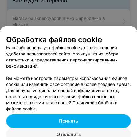
Вам будет интересно
Магазины аксессуаров в м-р Серебрянка в
Минске
Обработка файлов cookie
Магазины аксессуаров в м-р Сухарево в Минске
Наш сайт использует файлы cookie для обеспечения
удобства пользователей сайта, его улучшения, сбора
статистики и предоставления персонализированных
Магазины аксессуаров в м-р Уручье в Минске
рекомендаций.
Вы можете настроить параметры использования файлов
cookie или изменить свое согласие в более позднее время.
Для получения дополнительной информации о целях,
сроках и порядке использования файлов cookie вы
Добавить компанию
можете ознакомиться с нашей
Политикой обработки
файлов cookie
Добавить специалиста
Принять
Отклонить