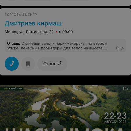
ТОРГОВЫЙ ЦЕНТР
Дмитриев кирмаш
Минск, ул. Ложинская, 22
с 09:00
Отзыв
.
Отличный салон- парикмахерская на втором
этаже, лечебные процедуры для волос на высоте,
Еще
оздоровили волос и сделали кератиновое
выпрямление, все супер, да и цены для Уручья весьма
низкие, рекомендую!
3
Отзывы