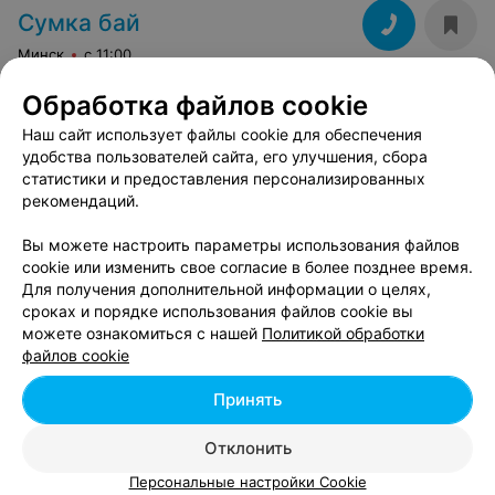
Сумка бай
Минск
с 11:00
Обработка файлов cookie
Наш сайт использует файлы cookie для обеспечения
Вам будет интересно
удобства пользователей сайта, его улучшения, сбора
статистики и предоставления персонализированных
рекомендаций.
Магазины аксессуаров в м-р Юго-Запад в
Минске
Вы можете настроить параметры использования файлов
cookie или изменить свое согласие в более позднее время.
Для получения дополнительной информации о целях,
Магазины аксессуаров в м-р Каменная Горка в
сроках и порядке использования файлов cookie вы
Минске
можете ознакомиться с нашей
Политикой обработки
файлов cookie
Магазины аксессуаров в м-р Комаровка в
Принять
Минске
Отклонить
Персональные настройки Cookie