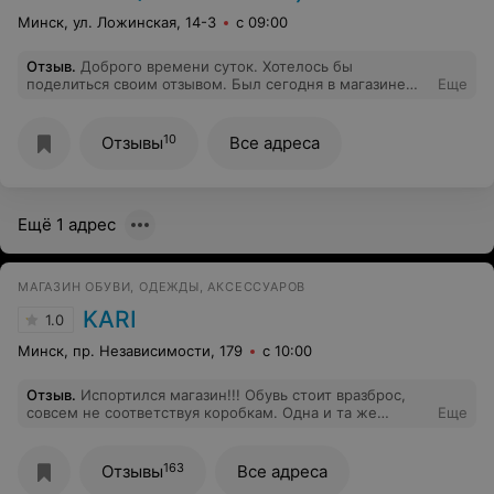
Минск, ул. Ложинская, 14-3
с 09:00
Отзыв
.
Доброго времени суток. Хотелось бы
поделиться своим отзывом. Был сегодня в магазине
Еще
"Фикс Прайс" -Даимонт сити. Покупали с женой по
мелочи товары, одним из которых были валики для
чистки одежды. Заявленная цена было 2.80. Пробив
10
Отзывы
Все адреса
покупки на кассе, в чеке увидели сумму 3.50.
Обратились к продавцу-кассиру, всё естественно с
явно недовольным лицом, оторвали их от выкладки
товара))) В итоге во всем была виновата переоценка
Ещё 1 адрес
товара, кассир была хамовата, не извините, не
простите, разницу вернула наличными, хотя оплата
была по карте. Внимательно смотрите чеки после
оплаты и сравнивайте их с кодами товара на этикете.
МАГАЗИН ОБУВИ, ОДЕЖДЫ, АКСЕССУАРОВ
На этом невнимании магазины и зарабатывают) Всем
спасибо. Хорошего дня
KARI
1.0
Минск, пр. Независимости, 179
с 10:00
Отзыв
.
Испортился магазин!!! Обувь стоит вразброс,
совсем не соответствуя коробкам. Одна и та же
Еще
модель разбросана между разными рядами! Бардак
невообразимый! Пришлось смотреть на сами коробки
и доставать модели, чтобы увидеть внешний вид. на
163
Отзывы
Все адреса
один проход- час!