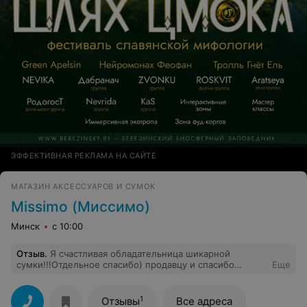
ЭФФЕКТИВНАЯ РЕКЛАМА НА САЙТЕ
МАГАЗИН АКСЕССУАРОВ И СУМОК
Missimo (Миссимо)
Минск
с 10:00
Отзыв
.
Я счастливая обладательница шикарной
сумки!!!Отдельное спасибо) продавцу и спасибо
Еще
вам,что вы есть!
1
Отзывы
Все адреса