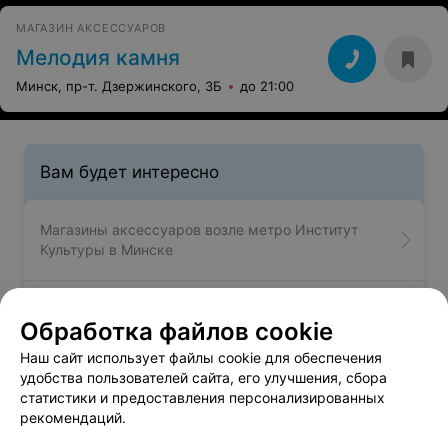
МАГАЗИН АКСЕССУАРОВ
Мелодия камня
Минск, пр-т. Дзержинского, 3Б
до 21:00
Вам будет интересно
Магазины аксессуаров возле метро Институт
Культуры в Минске
Магазины аксессуаров возле метро Каменная
Обработка файлов cookie
Горка в Минске
Наш сайт использует файлы cookie для обеспечения
удобства пользователей сайта, его улучшения, сбора
Магазины аксессуаров возле метро Кунцевщина
статистики и предоставления персонализированных
в Минске
рекомендаций.