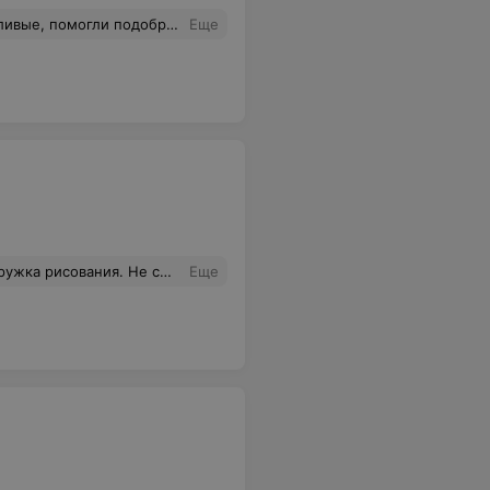
ся очень элегантно, подходят к платью и даже к деловому костюму.
Еще
вонили, уточнили время, все оплатила, привезли на след.день. Удобно. Рекомендую
Еще