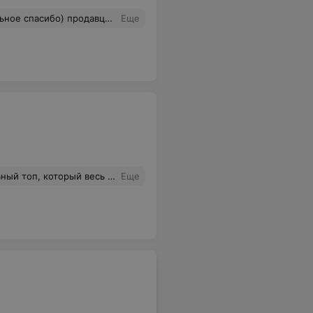
вцу и спасибо вам,что вы есть!
Еще
ь все роботы работают. Вот и весь сервис, очень жаль, что никому там, видимо,не рассказывают ни что такое улыбка, ни постараться сделать чуть больше, чем может сотрудник.
Еще