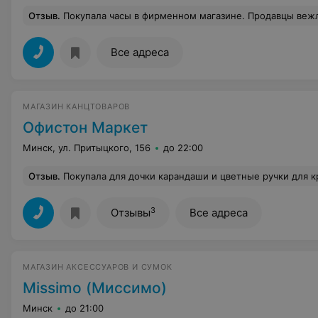
Отзыв
.
Покупала часы в фирменном магазине. Продавцы вежливые, помогли подобрать модель под мой стиль. Взяла с золотистым корпусом и белым ремешком. Смотрят
Все адреса
МАГАЗИН КАНЦТОВАРОВ
Офистон Маркет
Минск, ул. Притыцкого, 156
до 22:00
Отзыв
.
Покупала для дочки карандаши и цветные ручки для кружка рисования. Не смогла остановиться)))) набрала и себе полную корзину всяких штучек: красивых карандашей, ручек, домашних товаров :) Перез
3
Отзывы
Все адреса
МАГАЗИН АКСЕССУАРОВ И СУМОК
Missimo (Миссимо)
Минск
до 21:00