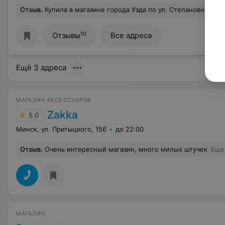
Отзыв
.
Купила в магазине города Узда по ул. Степановна, три кухонных ножа для овощей, все они сломались с первого дня применения,придя в магазин с чеком, через пять дней,заведующая магазином дала ясно по
10
Отзывы
Все адреса
Ещё 3 адреса
МАГАЗИН АКСЕССУАРОВ
Zakka
5.0
Минск, ул. Притыцкого, 156
до 22:00
Отзыв
.
Очень интересный магазин, много милых штучек
Еще
МАГАЗИН