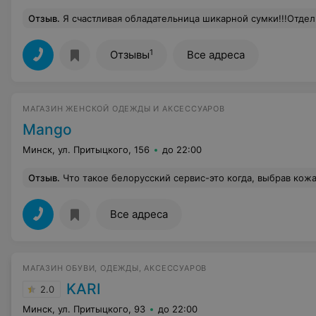
Отзыв
.
Я счастливая обладательница шикарной сумки!!!Отдельное спасибо) прода
1
Отзывы
Все адреса
МАГАЗИН ЖЕНСКОЙ ОДЕЖДЫ И АКСЕССУАРОВ
Mango
Минск, ул. Притыцкого, 156
до 22:00
Отзыв
.
Что такое белорусский сервис-это когда, выбрав кожаный топ, который весь в пятнах от примерок, подходишь на кассу с просьбой потереть одно из, дабы убедиться, что топ не испорчен,слышишь в ответ: а что я могу сделать? Когда я предложив варианты: влажная салфетка, вода, химчистка и услышать что-то вроде у нас нет воды, салфеток и в химчистку сдаём а потом привозят! Туалета конечно тоже нет, вед
Все адреса
МАГАЗИН ОБУВИ, ОДЕЖДЫ, АКСЕССУАРОВ
KARI
2.0
Минск, ул. Притыцкого, 93
до 22:00