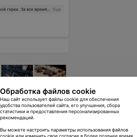
е в цене, а в отношении к посетителям и к своей работе. Пожалуйста, следите за своими работниками, без грамотного руководителя они начинают творить беспредел на рабочем месте. Больше никогда не вернёмся, спасибо
Еще
Обработка файлов cookie
Наш сайт использует файлы cookie для обеспечения
удобства пользователей сайта, его улучшения, сбора
статистики и предоставления персонализированных
рекомендаций.
Вы можете настроить параметры использования файлов
cookie или изменить свое согласие в более позднее время.