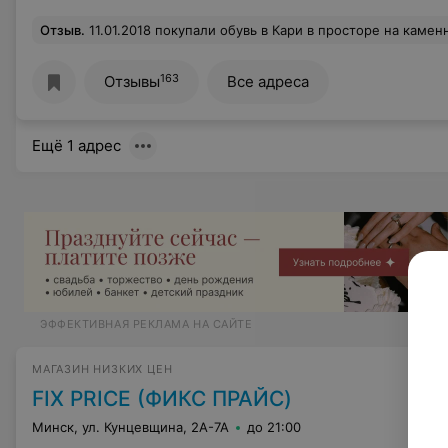
Отзыв
.
11.01.2018 покупали обувь в Кари в просторе на каменной горке. За все время нашего нахождения в зале - продавцы-консультанты упорно прятались и игнорировали(около 20-25минут). После чего, мы, выбрав обувь, пошли на кассу рассчитываться(37р). Стояли около 7 минут, звали продавца - никто не подходил, хотя помимо нас на зале было всего около 5 посетителей. По итогу кое-как выловили продавца и попросили позвать кассира. Кассир пришла, отклеила ценник в 37р и сказала, что обувь стоит 40р. Дело н
163
Отзывы
Все адреса
Ещё 1 адрес
ЭФФЕКТИВНАЯ РЕКЛАМА НА САЙТЕ
МАГАЗИН НИЗКИХ ЦЕН
FIX PRICE (ФИКС ПРАЙС)
Минск, ул. Кунцевщина, 2А-7А
до 21:00