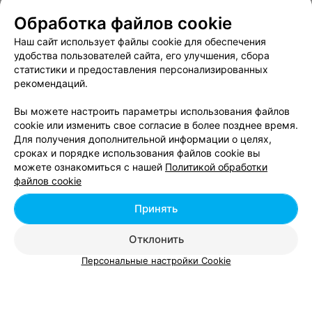
Болсо бай
Обработка файлов cookie
Минск, ул. В. Хоружей, 6б
до 19:00
Наш сайт использует файлы cookie для обеспечения
удобства пользователей сайта, его улучшения, сбора
ИНТЕРНЕТ-МАГАЗИН ДИЗАЙНЕРСКОЙ ОДЕЖДЫ
статистики и предоставления персонализированных
Емэлл бай
рекомендаций.
Минск
до 20:00
Вы можете настроить параметры использования файлов
cookie или изменить свое согласие в более позднее время.
Для получения дополнительной информации о целях,
ИНТЕРНЕТ-МАГАЗИН СУМОК И АКСЕССУАРОВ
сроках и порядке использования файлов cookie вы
Заначка
можете ознакомиться с нашей
Политикой обработки
файлов cookie
Минск
до 21:01
Принять
МАГАЗИН НИЗКИХ ЦЕН
Отклонить
FIX PRICE (ФИКС ПРАЙС)
Персональные настройки Cookie
Гомель, ул. Царикова, 20А
до 21:00
10
Отзывы
Все адреса