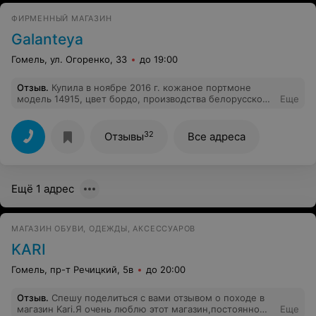
ФИРМЕННЫЙ МАГАЗИН
Galanteya
Гомель, ул. Огоренко, 33
до 19:00
Отзыв
.
Купила в ноябре 2016 г. кожаное портмоне
модель 14915, цвет бордо, производства белорусской
Еще
фирмы 'Галантея'. 01.01.2017 г. Отломалась
металлическая застежка отделения для монет.
Крепление застежки конструкционно не рассчитано на
32
Отзывы
Все адреса
нагрузки по эксплуатации изделия.
Ещё 1 адрес
МАГАЗИН ОБУВИ, ОДЕЖДЫ, АКСЕССУАРОВ
KARI
Гомель, пр-т Речицкий, 5в
до 20:00
Отзыв
.
Спешу поделиться с вами отзывом о походе в
магазин Kari.Я очень люблю этот магазин,постоянно
Еще