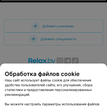
Добавить компанию
Добавить специалиста
О проекте
Новости проекта
Размещение рекламы
Обработка файлов cookie
Вакансии
Публичный договор
Способы оплаты
Наш сайт использует файлы cookie для обеспечения
Публичный договор по использованию сервиса
удобства пользователей сайта, его улучшения, сбора
«Афиша»
статистики и предоставления персонализированных
Пользовательское соглашение
рекомендаций.
Написать в поддержку
Вы можете настроить параметры использования файлов
Связаться по вопросам сотрудничества