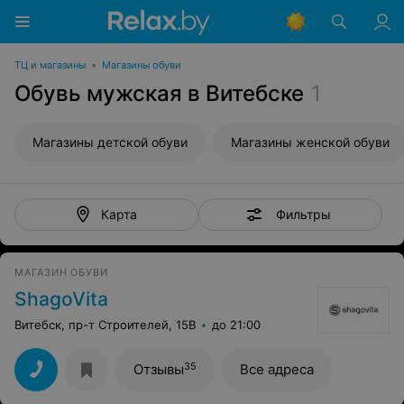
ТЦ и магазины
•
Магазины обуви
Обувь мужская в Витебске
1
Магазины детской обуви
Магазины женской обуви
Фильтры
Карта
МAГAЗИН ОБУВИ
ShagoVita
Витебск, пр-т Строителей, 15В
до 21:00
35
Отзывы
Все адреса