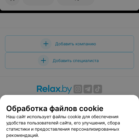
Добавить компанию
Добавить специалиста
О проекте
Новости проекта
Размещение рекламы
Обработка файлов cookie
Вакансии
Публичный договор
Способы оплаты
Публичный договор по использованию сервиса
Наш сайт использует файлы cookie для обеспечения
«Афиша»
удобства пользователей сайта, его улучшения, сбора
статистики и предоставления персонализированных
Пользовательское соглашение
рекомендаций.