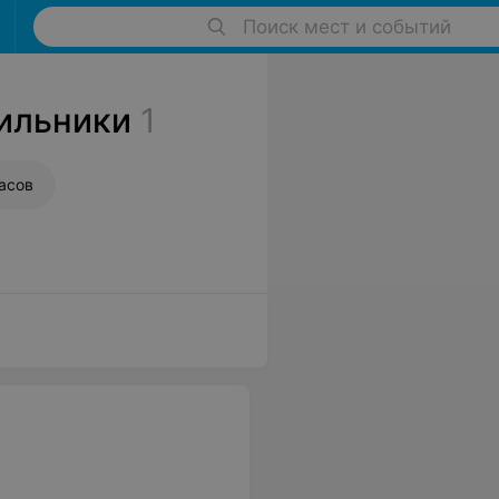
Поиск мест и событий
дильники
1
асов