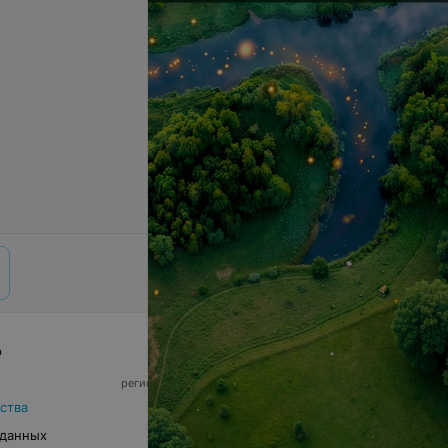
р
© 2026 ООО «Артокс Лаб», УНП 191700409,
регистрирующий орган - Минский горисполком
|
220012, Республика Беларусь, г. Минск,
ства
улица Толбухина, 2, пом. 16 | info@relax.by
 данных