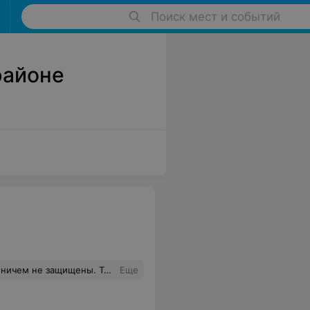
Поиск мест и событий
районе
чается - это держаться на первых строчках поисковика.
Еще