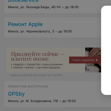
Минск, ул. Леонида Беды, 40-1Н
до 18:00
Ремонт Apple
Минск, ул. Черняховского, 3
до 19:00
ЭФФЕКТИВНАЯ РЕКЛАМА НА САЙТЕ
РЕМОНТНАЯ МАСТЕРСКАЯ
GPSby
Минск, ул. М. Богдановича, 118
до 19:00