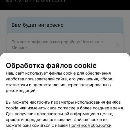
ЭФФЕКТИВНАЯ РЕКЛАМА НА САЙТЕ
Вам будет интересно
Ремонт телефонов в микрорайоне Чижовка в
Минске
Обработка файлов cookie
Ремонт телефонов в микрорайоне Шабаны в
Минске
Наш сайт использует файлы cookie для обеспечения
удобства пользователей сайта, его улучшения, сбора
статистики и предоставления персонализированных
Ремонт телефонов в м-р Аэродромная в Минске
рекомендаций.
Вы можете настроить параметры использования файлов
cookie или изменить свое согласие в более позднее время.
Для получения дополнительной информации о целях,
сроках и порядке использования файлов cookie вы
можете ознакомиться с нашей
Политикой обработки
Добавить компанию