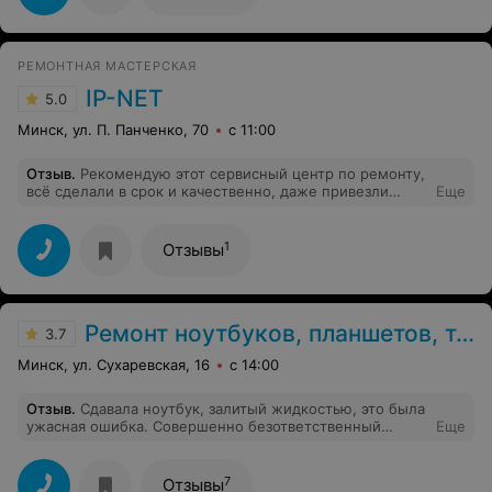
РЕМОНТНАЯ МАСТЕРСКАЯ
IP-NET
5.0
Минск, ул. П. Панченко, 70
с 11:00
Отзыв
.
Рекомендую этот сервисный центр по ремонту,
всё сделали в срок и качественно, даже привезли
Еще
телефон на работу) За это отдельное спасибо!
1
Отзывы
Ремонт ноутбуков, планшетов, телефонов
3.7
Минск, ул. Сухаревская, 16
с 14:00
Отзыв
.
Сдавала ноутбук, залитый жидкостью, это была
ужасная ошибка. Совершенно безответственный
Еще
мастер, хамоватая администратор и некачественный
ремонт за огромные деньги, если это вообще можно
назвать ремонтом. Отдали винчестер с моего ноута
7
Отзывы