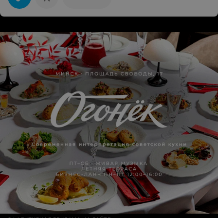
совершенно незнакомому человеку без документов, в
чем обвинили меня, добавив, что я всё равно ничего
не докажу, подменили мою оперативку, трубку
охлаждения подменили на нерабочую, ноутбук делали
больше полугода, хотя изначально говорили о неделе
ремонта, с большим трудом смогла забрать его, до
конца не починен, даже не почистили клавиатуру. В
общем, обходите эту мастерскую стороной и не
повторяйте моих ошибок.