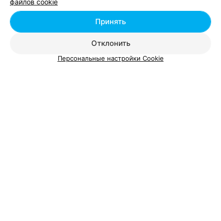
файлов cookie
Добавить специалиста
Принять
Отклонить
Персональные настройки Cookie
О проекте
Новости проекта
Размещение рекламы
Вакансии
Публичный договор
Способы оплаты
Публичный договор по использованию сервиса
«Афиша»
Пользовательское соглашение
Написать в поддержку
Связаться по вопросам сотрудничества
Написать руководителю relax.by
Персональные настройки cookie
Обработка персональных данных