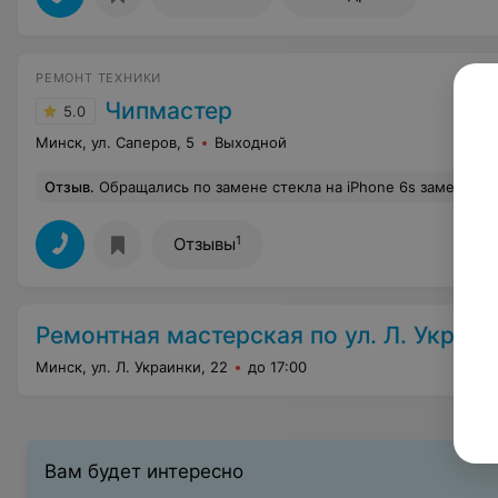
РЕМОНТ ТЕХНИКИ
Чипмастер
5.0
Минск, ул. Саперов, 5
Выходной
Отзыв
.
Обращались по замене стекла на iPhone 6s замена батареи. Очень понравилась атмосфера в мастерской! Сделано быстро, качественно от нового вообще не отличить. Обслуживание на высшем уровне! Порадовала цена со скидкой защитный экран
1
Отзывы
Ремонтная мастерская по ул. Л. Украин
Минск, ул. Л. Украинки, 22
до 17:00
Вам будет интересно