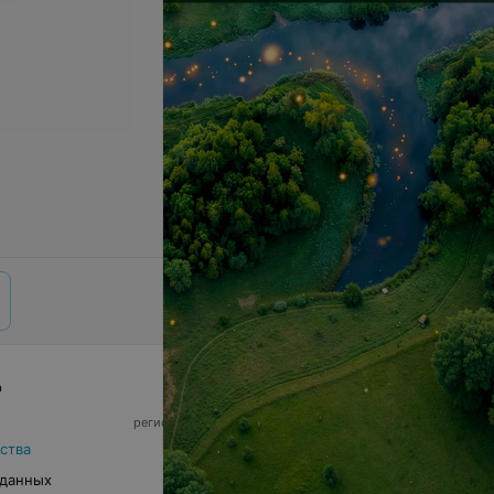
р
© 2026 ООО «Артокс Лаб», УНП 191700409,
регистрирующий орган - Минский горисполком
|
220012, Республика Беларусь, г. Минск,
ства
улица Толбухина, 2, пом. 16 | info@relax.by
 данных