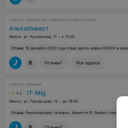
РЕМОНТ ТЕЛЕФОНОВ, КОМПЬЮТЕРНОЙ ТЕХНИКИ
АльсаИнвест
Минск, ул. Руссиянова, 11
с 10:00
Отзыв
.
16 декабря 2020 года отдал дрель марки BOSCH в ремонт. Не включался режим реверса. Сказали что починят. Через день позвонил мастер и сказал что надо еще заменить подшипники ротора, сносились. Я дал согласие на замену. Через неделю позвонили и сказали что дрель отремонтирована. Пришел забирать дрель, включил для проверки и слышу посторонние стуки. Забрали дрель для устранения стука. Через неделю пришел за дрелью. Стук так и не устранили, но и здесь забрать дрель я не смог, так как из 7 болтов, которыми собирается корпус 3 из них отсутствовали. Дрель опять забрали для укомплектования. И смог я ее получить спустя е
2
Отзывы
Все адреса
РЕМОНТ ТЕХНИКИ
IT-Mig
4.0
Минск, ул. Городецкая, 13
до 18:00
Отзыв
.
Ремонтировал телефон, Xiaomi mi 8. Разбил стекло, при неудачном падении. Почти везде предлагали замену экрана полностью, что стоит совсем не дешево, тут же ребята с готовностью ответили, что могут поменять только разбитое стекло. И на следующий день я уже получил свой телефон, внешне
5
Отзывы