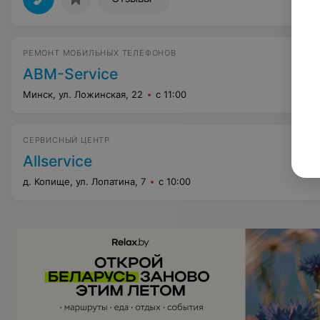
РЕМОНТ МОБИЛЬНЫХ ТЕЛЕФОНОВ
ABM-Service
Минск, ул. Ложинская, 22
с 11:00
СЕРВИСНЫЙ ЦЕНТР
Allservice
д. Копище, ул. Лопатина, 7
с 10:00