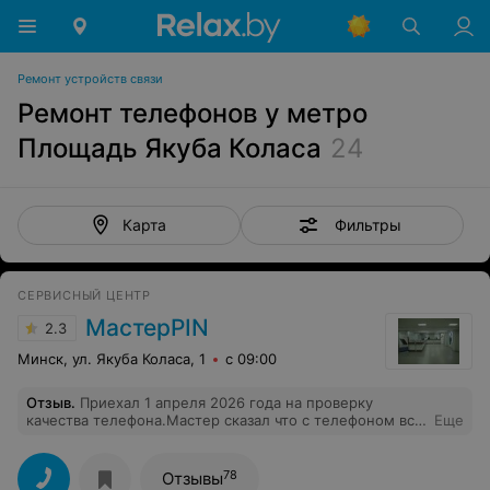
Ремонт устройств связи
Ремонт телефонов у метро
Площадь Якуба Коласа
24
Фильтры
Карта
СЕРВИСНЫЙ ЦЕНТР
МастерPIN
2.3
Минск, ул. Якуба Коласа, 1
с 09:00
Отзыв
.
Приехал 1 апреля 2026 года на проверку
качества телефона.Мастер сказал что с телефоном все
Еще
хорошо.Предоставил распечатки картинок моего
телефона.И сказал что ему некогда заниматься моим
телефоном.Так как ему нужно зарабатывать
78
Отзывы