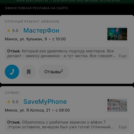
ЭФФЕКТИВНАЯ РЕКЛАМА НА САЙТЕ
СРОЧНЫЙ РЕМОНТ АЙФОНОВ
МастерФон
5.0
Минск, ул. Кульман, 9
с 10:00
Отзыв
.
Который раз удивляюсь подходу мастеров. Все
делают - замену динамика - а тут чистка. Все говорят -
Еще
замена экрана, а тут - замена стекла. Как будто
экономят мои деньги. Спасибо за честность и
профессионализм коллективу Masterphone.by.
2
Отзывы
Заменили стекло на моем 11 Айфоне за день.
СЕРВИС
SaveMyPhone
5.0
Минск, ул. Я.Колоса, 21
с 09:00
Отзыв
.
Обратились с разбитым экраном у айфон 7
.Утром оставили, вечером был уже готов! Отличный
Еще
сервис,рекомендую!