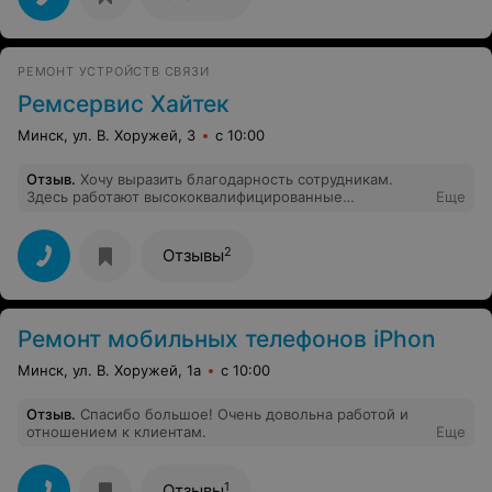
и требуют по 15р за диагностику, хотя сразу
говорили,что бесплатная,разводилы короче(
РЕМОНТ УСТРОЙСТВ СВЯЗИ
Ремсервис Хайтек
Минск, ул. В. Хоружей, 3
с 10:00
Отзыв
.
Хочу выразить благодарность сотрудникам.
Здесь работают высококвалифицированные
Еще
специалисты, досконально знающие свое дело. В
общении доброжелательные и вежливые. Большое
спасибо за ремонт ноутбука.
2
Отзывы
Ремонт мобильных телефонов iPhon
Минск, ул. В. Хоружей, 1а
с 10:00
Отзыв
.
Спасибо большое! Очень довольна работой и
отношением к клиентам.
Еще
1
Отзывы