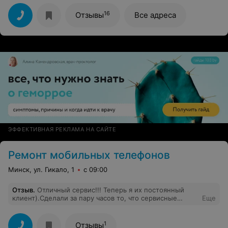
16
Отзывы
Все адреса
ЭФФЕКТИВНАЯ РЕКЛАМА НА САЙТЕ
Ремонт мобильных телефонов
Минск, ул. Гикало, 1
с 09:00
Отзыв
.
Отличный сервис!!! Теперь я их постоянный
клиент).Сделали за пару часов то, что сервисные
Еще
центры:мой мастер и DIGITAL MASTER не могли
сделать за 2 месяца (сначала соглашаются,что сделают,
а потом ждешь пока закажут деталь позже отказывают
1
Отзывы