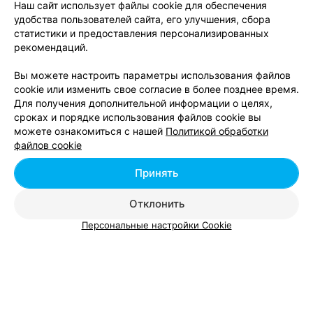
Наш сайт использует файлы cookie для обеспечения
Минск, ул. В. Хоружей, 1а
с 11:00
удобства пользователей сайта, его улучшения, сбора
статистики и предоставления персонализированных
рекомендаций.
РЕМОНТ ТЕЛЕФОНОВ
iProf
Вы можете настроить параметры использования файлов
cookie или изменить свое согласие в более позднее время.
Минск, ул. Кропоткина, 84
с 10:00
Для получения дополнительной информации о целях,
сроках и порядке использования файлов cookie вы
можете ознакомиться с нашей
Политикой обработки
БРОНЕПЛЕНКА ДЛЯ ТЕЛЕФОНА
файлов cookie
Арморскинс
Принять
Минск, ул. Веры Хоружей, 1А
с 10:00
Отклонить
Все адреса
Персональные настройки Cookie
РЕМОНТ УСТРОЙСТВ СВЯЗИ
MobDok
Минск, ул. В. Хоружей, 2
с 09:00