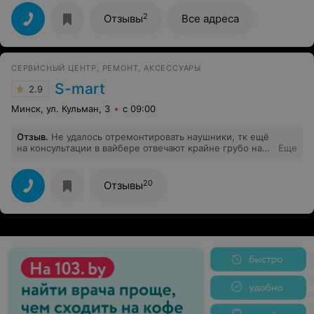
2
Отзывы
Все адреса
СЕРВИСНЫЙ ЦЕНТР, РЕМОНТ, АКСЕССУАРЫ
S-mart
2.9
Минск, ул. Кульман, 3
с 09:00
Отзыв
.
Не удалось отремонтировать наушники, тк ещё
на консультации в вайбере отвечают крайне грубо на
Еще
простой уточняющий вопрос По телефону отвечают не
приветливо, но хотя бы отвечают. Не советую.
20
Отзывы