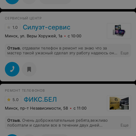
деньги.Проехавши 200 км.Проверка качества
проводилась на словах.Ужасный сервис центр.
СЕРВИСНЫЙ ЦЕНТР
Силуэт-сервис
1.0
Минск, ул. Веры Хоружей, 1а
с 10:00
Отзыв
.
отдавали телефон в ремонт не знаю что за
мастер такой ужасный сделал эту работу надеюсь он
Еще
уволен плата в телефоне была не прикрученная и
болталась аккамулятор приклеили ужасно и оторван
шлейф кнопки включения из за чего пришлось ехать в
другой сервис и менять все за 300 рублей
РЕМОНТ ТЕЛЕФОНОВ
ФИКС.БЕЛ
5.0
Минск, пр-т Независимости, 58
с 11:00
Отзыв
.
Очень доброжелательные ребята,вежливо
поболтали и сделали все в течении двух дней
Еще
оповестив о готовности по смс.Разогнули телефон и
поменяли матрицу всего за 125р)Удивило то,что на