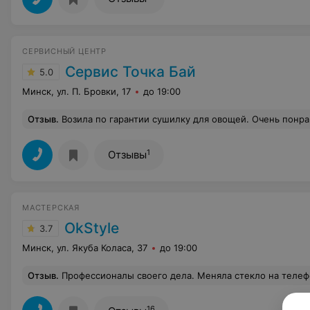
СЕРВИСНЫЙ ЦЕНТР
Сервис Точка Бай
5.0
Минск, ул. П. Бровки, 17
до 19:00
Отзыв
.
Возила по гарантии сушилку для овощей. Очень понравился сервис. Поскольку ситуация была нестандартная, то мужчина все рассказ
1
Отзывы
МАСТЕРСКАЯ
OkStyle
3.7
Минск, ул. Якуба Коласа, 37
до 19:00
Отзыв
.
Профессионалы своего дела. Меняла стекло на телефоне Huawei, был риск повреждения матрицы, но сделали всё аккуратно и дешевле, чем в других местах куда я обращалась и ещё на защитное стекло предоставили скидку. Отзывы никогда не оставляю, но сейчас появилась желание это сделать, так как ребята действительно молодцы, 
16