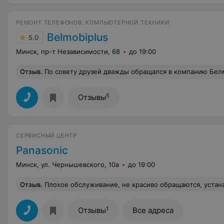
РЕМОНТ ТЕЛЕФОНОВ, КОМПЬЮТЕРНОЙ ТЕХНИКИ
Belmobiplus
5.0
Минск, пр-т Независимости, 68
до 19:00
Отзыв
.
По совету друзей дважды обращался в компанию Белмобиплюс. Оба раза оставался доволен сроками и качеством выполненных работ. 
5
Отзывы
СЕРВИСНЫЙ ЦЕНТР
Panasonic
Минск, ул. Чернышевского, 10а
до 19:00
Отзыв
.
Плохое обслуживание, не красиво обращаются, устанавливают график работы так как им удобно, написав бумагу на двери "по техническим причинам". Привёз музыкальный центр на гарантийный ремонт, играет очень плохо, с эхом, с какими то хрипами , звук проседает, мастер сказал что несчем сравнивать, всё работает, глу
1
Отзывы
Все адреса