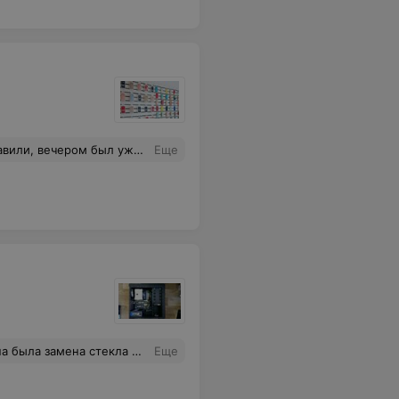
тов! Отличный сервис,рекомендую!
Еще
жет уронили. Предложили вклеить опять стекло(заведомо зная что оно опять треснет) но со скидкой. Итог - не тратьте Ваше время, ищите компанию, которая отвечает за свою работу, а не срывает деньги, делает работу, а по факту потом сообщают что корпус кривой, поэтому так получилось.
Еще