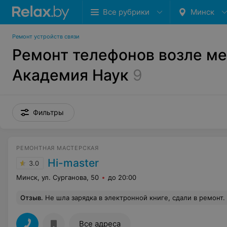
Все рубрики
Минск
Ремонт устройств связи
Ремонт телефонов возле м
Академия Наук
9
Фильтры
РЕМОНТНАЯ МАСТЕРСКАЯ
Hi-master
3.0
Минск, ул. Сурганова, 50
до 20:00
Отзыв
.
Не шла зарядка в электронной книге, сдали в ремонт. Недели через две, после нескольких звонков книгу отдали. Корпус разворотили, правые кнопки листания страниц перестали работать. Сдали снова, корпус поправили, кнопки сделать не смогли. Пришлось книгу забрать в таком виде, так как уезжали, квитанцию, после повторного ремонта, не отдали. Книгой пользовались редко, зарядили ее раза два-три и зарядка снова сломалась
Все адреса