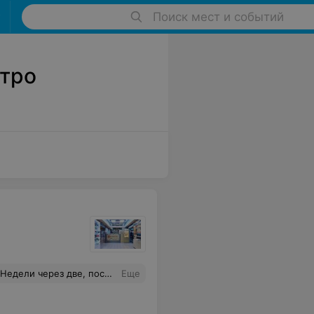
Поиск мест и событий
етро
. Гарантию дают месяц и все, ваши проблемы. Вывод: потраченные в пустую деньги, время и самое главное нервы. Отвратительная мастерская. Зайду еще раз и потребую книгу жалоб.
Еще