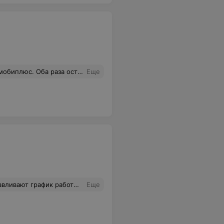
Специалисты с которыми приятно иметь дело. Рекомендую.
Еще
хой бы и то понял что качество звука оставляет желать лучшего, даже на диагностику не взяли, музыкальный центр совершенно новый
Еще