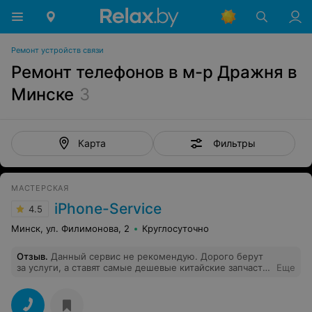
Ремонт устройств связи
Ремонт телефонов в м-р Дражня в
Минске
3
Фильтры
Карта
МАСТЕРСКАЯ
iPhone-Service
4.5
Минск, ул. Филимонова, 2
Круглосуточно
Отзыв
.
Данный сервис не рекомендую. Дорого берут
за услуги, а ставят самые дешевые китайские запчасти,
Еще
такие еще нужно постараться найти. Носил айфон к
ним 3 раза, исправляли свои же косяки. Никакого
уважения к клиенту, сам не конфликтный.