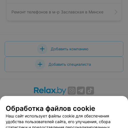
Ремонт телефонов в м-р Заславская в Минске
Добавить компанию
Добавить специалиста
О проекте
Новости проекта
Размещение рекламы
Обработка файлов cookie
Вакансии
Публичный договор
Способы оплаты
Публичный договор по использованию сервиса
Наш сайт использует файлы cookie для обеспечения
«Афиша»
удобства пользователей сайта, его улучшения, сбора
статистики и предоставления персонализированных