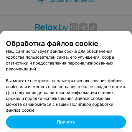
Добавить специалиста
О проекте
Новости проекта
Размещение рекламы
Обработка файлов cookie
Вакансии
Публичный договор
Способы оплаты
Наш сайт использует файлы cookie для обеспечения
Публичный договор по использованию сервиса
удобства пользователей сайта, его улучшения, сбора
«Афиша»
статистики и предоставления персонализированных
Пользовательское соглашение
рекомендаций.
Написать в поддержку
Вы можете настроить параметры использования файлов
Связаться по вопросам сотрудничества
cookie или изменить свое согласие в более позднее время.
Написать руководителю relax.by
Для получения дополнительной информации о целях,
сроках и порядке использования файлов cookie вы
Персональные настройки cookie
можете ознакомиться с нашей
Политикой обработки
Обработка персональных данных
файлов cookie
Принять
© 2026 ООО «Артокс Лаб», УНП 191700409, регистрирующий орган -