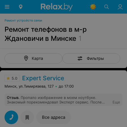
Ремонт устройств связи
Ремонт телефонов в м-р
Ждановичи в Минске
1
Фильтры
Карта
Expert Service
5.0
Минск, ул.Тимирязева, 127
до 17:00
Отзыв
.
Пропало изображение в моем ноутбуке.
Знакомый порекомендовал Эксперт сервис. После
Еще
диагностики стало ясно, что неисправен центральный
процессор и требуется его замена. Обзвонив
мастерские, цены, которые мне предлагали были
Все адреса
просто космос. В эксперт сервис цена оказалась на 30
процентов ниже. После замены процессора ноутбук