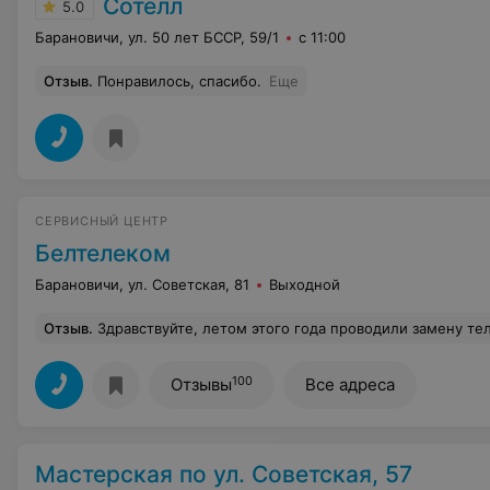
Сотелл
5.0
Барановичи, ул. 50 лет БССР, 59/1
с 11:00
Отзыв
.
Понравилось, спасибо.
Еще
СЕРВИСНЫЙ ЦЕНТР
Белтелеком
Барановичи, ул. Советская, 81
Выходной
Отзыв
.
Здравствуйте, летом этого года проводили замену телефонной линии на оптоволокно по ул. Коммунистическая 3.Связь стала не выносимая, невозможно дозвониться никуда. Или молчание в трубке или отвечает робот что абонент недоступен или дозвон с 20-го раза. Проблему у всех кого я знаю в своем доме. Так же люди не могут дозвониться нам, им так же отвечает робот, при чем ес
100
Отзывы
Все адреса
Мастерская по ул. Советская, 57