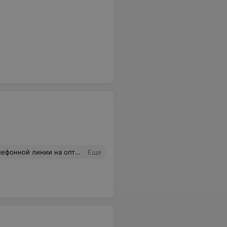
ли звонок идет даже с сотового телефона. примите меры или будем писать коллективную жалобу. Такая " современная" связь нам точно не нужна верните старую.
Еще