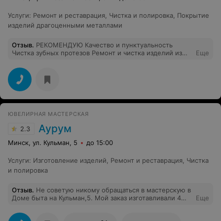
Услуги
:
Ремонт и реставрация
,
Чистка и полировка
,
Покрытие
изделий драгоценными металлами
Отзыв
.
РЕКОМЕНДУЮ Качество и пунктуальность
Чистка зубных протезов Ремонт и чистка изделий из
Еще
серебра Обращался дважды Буду обращаться и впредь
Спасибо.
ЮВЕЛИРНАЯ МАСТЕРСКАЯ
Аурум
2.3
Минск, ул. Кульман, 5
до 15:00
Услуги
:
Изготовление изделий
,
Ремонт и реставрация
,
Чистка
и полировка
Отзыв
.
Не советую никому обращаться в мастерскую в
Доме быта на Кульман,5. Мой заказ изготавливали 4
Еще
месяца с периодическим исправлением брака.