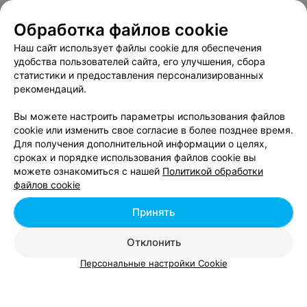
Залоговый Альянс
Обработка файлов cookie
Минск, ул. Веры Хоружей, 6
до 21:00
Наш сайт использует файлы cookie для обеспечения
Услуги
:
Ломбард
удобства пользователей сайта, его улучшения, сбора
статистики и предоставления персонализированных
2
рекомендаций.
Отзывы
Все адреса
Вы можете настроить параметры использования файлов
cookie или изменить свое согласие в более позднее время.
Ювелирная мастерская по пр-ту Независимости, 52
Для получения дополнительной информации о целях,
сроках и порядке использования файлов cookie вы
Минск, пр-т Независимости, 52
Выходной
можете ознакомиться с нашей
Политикой обработки
файлов cookie
Услуги
:
Ремонт и реставрация
,
Чистка и полировка
Принять
ЮВЕЛИРНАЯ МАСТЕРСКАЯ
Отклонить
Золотой самородок
Персональные настройки Cookie
Минск, ул. Кульман, 5