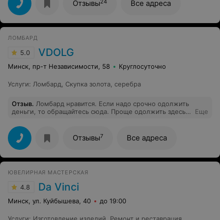
24
Отзывы
Все адреса
ЛОМБАРД
VDOLG
5.0
Минск, пр-т Независимости, 58
Круглосуточно
Услуги
:
Ломбард
,
Скупка золота, серебра
Отзыв
.
Ломбард нравится. Если надо срочно одолжить
деньги, то обращайтесь сюда. Проще одолжить здесь,
Еще
чем по друзьям-знакомым. Оценивают нормально, без
обмана. Процент не кусается.
7
Отзывы
Все адреса
ЮВЕЛИРНАЯ МАСТЕРСКАЯ
Da Vinci
4.8
Минск, ул. Куйбышева, 40
до 19:00
Услуги
:
Изготовление изделий
,
Ремонт и реставрация
,