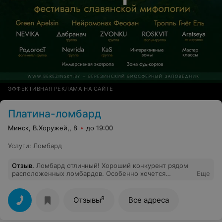
ЭФФЕКТИВНАЯ РЕКЛАМА НА САЙТЕ
Платина-ломбард
Минск, В.Хоружей,, 8
до 19:00
Услуги
:
Ломбард
Отзыв
.
Ломбард отличный! Хороший конкурент рядом
расположенных ломбардов. Особенно хочется
Еще
отметить оценщика АНАСТАСИЮ. Очень
доброжелательная девушка,которая найдёт подход к
каждому клиенту.
8
Отзывы
Все адреса