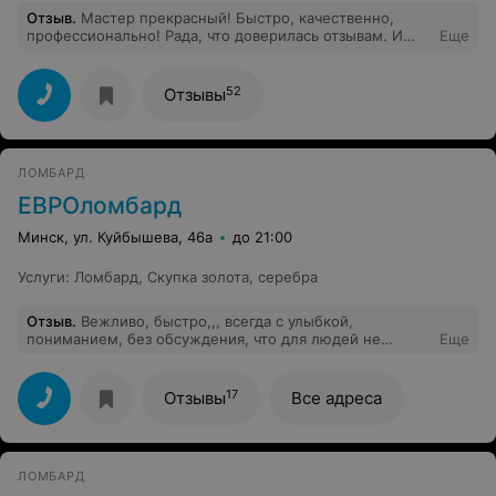
Отзыв
.
Мастер прекрасный! Быстро, качественно,
профессионально! Рада, что доверилась отзывам. И
Еще
теперь сама рекомендую как отличного специалиста.
Видно, что человек любит и знает свое дело. И да,
Алексей очень обоятельный молодой человек!
52
Отзывы
ЛОМБАРД
ЕВРОломбард
Минск, ул. Куйбышева, 46а
до 21:00
Услуги
:
Ломбард
,
Скупка золота, серебра
Отзыв
.
Вежливо, быстро,,, всегда с улыбкой,
пониманием, без обсуждения, что для людей не
Еще
маловажно . Александр - супер!!!!!
17
Отзывы
Все адреса
ЛОМБАРД