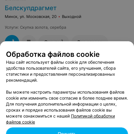
Белскупдрагмет
Минск, ул. Московская, 20
Выходной
Услуги
:
Скупка золота, серебра
2
Отзывы
Все адреса
Обработка файлов cookie
Наш сайт использует файлы cookie для обеспечения
удобства пользователей сайта, его улучшения, сбора
Вам будет интересно
статистики и предоставления персонализированных
рекомендаций.
Ювелирные мастерские возле метро Немига
Вы можете настроить параметры использования файлов
cookie или изменить свое согласие в более позднее время.
Для получения дополнительной информации о целях,
Ювелирные мастерские возле метро Площадь
сроках и порядке использования файлов cookie вы
Якуба Коласа
можете ознакомиться с нашей
Политикой обработки
файлов cookie
Ювелирные мастерские возле метро
Принять