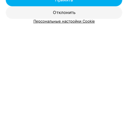
Пушкинская
Отклонить
Персональные настройки Cookie
Добавить компанию
Добавить специалиста
О проекте
Новости проекта
Размещение рекламы
Вакансии
Публичный договор
Способы оплаты
Публичный договор по использованию сервиса
«Афиша»
Пользовательское соглашение