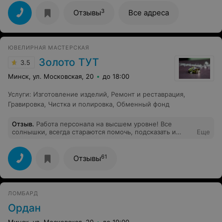
людей.спасибо вам большое
3
Отзывы
Все адреса
ЮВЕЛИРНАЯ МАСТЕРСКАЯ
Золото ТУТ
3.5
Минск, ул. Московская, 20
до 18:00
Услуги
:
Изготовление изделий
,
Ремонт и реставрация
,
Гравировка
,
Чистка и полировка
,
Обменный фонд
Отзыв
.
Работа персонала на высшем уровне! Все
солнышки, всегда стараются помочь, подсказать и
Еще
оставить клиента довольным. А само изделие
(комплект из колье и браслета 750 пробы) по качеству
не уступает итальянским мастерским. Спасибо
61
Отзывы
огромное мастерам и менеджеру Екатерине
ЛОМБАРД
Ордан