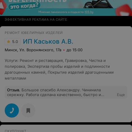
ЭФФЕКТИВНАЯ РЕКЛАМА НА САЙТЕ
РЕМОНТ ЮВЕЛИРНЫХ ИЗДЕЛЕЙ
ИП Каськов А.В.
5.0
Минск, Ул. Воронянского, 17а
до 15:00
Услуги
:
Ремонт и реставрация
,
Гравировка
,
Чистка и
полировка
,
Экспертиза пробы изделий и подлинности
драгоценных камней
,
Покрытие изделий драгоценными
металлами
Отзыв
.
Большое спасибо Александру. Чининила
сережку. Работа сделана качественно, быстро и
Еще
красиво. Впредь буду обращаться только к вам.
СКУППУНКТ