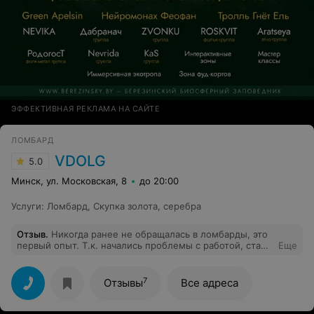
ЭФФЕКТИВНАЯ РЕКЛАМА НА САЙТЕ
ЛОМБАРД
VDOLG
5.0
Минск, ул. Московская, 8
до 20:00
Услуги
:
Ломбард
,
Скупка золота, серебра
Отзыв
.
Никогда ранее не обращалась в ломбарды, это
первый опыт. Т.к. начались проблемы с работой, стали
Еще
задерживать заработную плату. Относилась к
ломбардам всегда с опаской, что сильно потеряю в
цене. У них есть возможность получить
7
Отзывы
Все адреса
предварительную оценку даже по Viber, что очень
удобно. Чем я и воспользовалась. Но, конечно же,
точную сумму вам сообщат только после личного