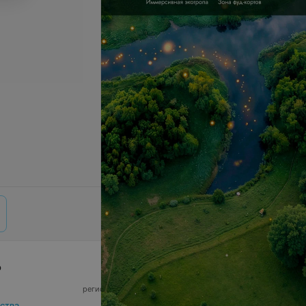
р
© 2026 ООО «Артокс Лаб», УНП 191700409,
регистрирующий орган - Минский горисполком
|
220012, Республика Беларусь, г. Минск,
ства