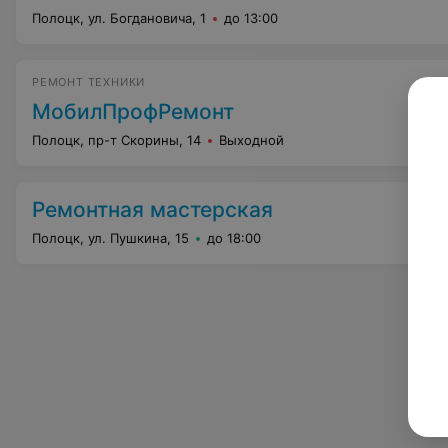
Полоцк, ул. Богдановича, 1
до 13:00
РЕМОНТ ТЕХНИКИ
МобилПрофРемонт
Полоцк, пр-т Скорины, 14
Выходной
Ремонтная мастерская
Полоцк, ул. Пушкина, 15
до 18:00