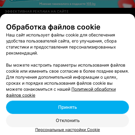
ЭФФЕКТИВНАЯ РЕКЛАМА НА САЙТЕ
Обработка файлов cookie
Наш сайт использует файлы cookie для обеспечения
Вам будет интересно
удобства пользователей сайта, его улучшения, сбора
статистики и предоставления персонализированных
рекомендаций.
Ремонт компьютеров и ноутбуков возле метро
Площадь Ленина
Вы можете настроить параметры использования файлов
cookie или изменить свое согласие в более позднее время.
Для получения дополнительной информации о целях,
Ремонт компьютеров и ноутбуков возле метро
сроках и порядке использования файлов cookie вы
Площадь Победы
можете ознакомиться с нашей
Политикой обработки
файлов cookie
Ремонт компьютеров и ноутбуков возле метро
Принять
Площадь Якуба Коласа
Отклонить
Персональные настройки Cookie