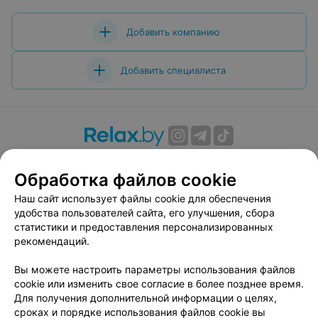
Добавить компанию
Добавить специалиста
О проекте
Новости проекта
Размещение рекламы
Обработка файлов cookie
Вакансии
Публичный договор
Способы оплаты
Публичный договор по использованию сервиса
Наш сайт использует файлы cookie для обеспечения
«Афиша»
удобства пользователей сайта, его улучшения, сбора
статистики и предоставления персонализированных
Пользовательское соглашение
рекомендаций.
Написать в поддержку
Вы можете настроить параметры использования файлов
Связаться по вопросам сотрудничества
cookie или изменить свое согласие в более позднее время.
Написать руководителю relax.by
Для получения дополнительной информации о целях,
Персональные настройки cookie
сроках и порядке использования файлов cookie вы