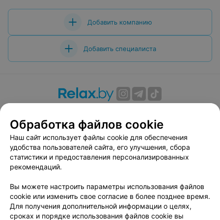
Добавить компанию
Добавить специалиста
О проекте
Новости проекта
Размещение рекламы
Обработка файлов cookie
Вакансии
Публичный договор
Способы оплаты
Публичный договор по использованию сервиса
Наш сайт использует файлы cookie для обеспечения
«Афиша»
удобства пользователей сайта, его улучшения, сбора
статистики и предоставления персонализированных
Пользовательское соглашение
рекомендаций.
Написать в поддержку
Вы можете настроить параметры использования файлов
Связаться по вопросам сотрудничества
cookie или изменить свое согласие в более позднее время.
Написать руководителю relax.by
Для получения дополнительной информации о целях,
Персональные настройки cookie
сроках и порядке использования файлов cookie вы