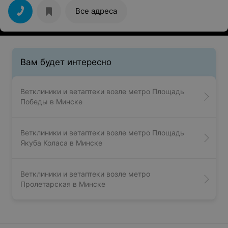
обернулся в полуторачасовое ожидание. Никто об
этом, естественно, не предупреждал. Итог: время
Все адреса
потрачено, животное в стрессе, услуга не оказано.
Даже никто не принес извинения
Вам будет интересно
Ветклиники и ветаптеки возле метро Площадь
Победы в Минске
Ветклиники и ветаптеки возле метро Площадь
Якуба Коласа в Минске
Ветклиники и ветаптеки возле метро
Пролетарская в Минске