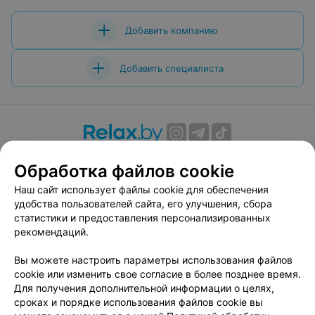
Добавить компанию
Добавить специалиста
О проекте
Новости проекта
Размещение рекламы
Обработка файлов cookie
Вакансии
Публичный договор
Способы оплаты
Наш сайт использует файлы cookie для обеспечения
Публичный договор по использованию сервиса
удобства пользователей сайта, его улучшения, сбора
«Афиша»
статистики и предоставления персонализированных
Пользовательское соглашение
рекомендаций.
Написать в поддержку
Вы можете настроить параметры использования файлов
Связаться по вопросам сотрудничества
cookie или изменить свое согласие в более позднее время.
Написать руководителю relax.by
Для получения дополнительной информации о целях,
сроках и порядке использования файлов cookie вы
Персональные настройки cookie