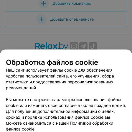
Добавить компанию
Добавить специалиста
О проекте
Новости проекта
Размещение рекламы
Обработка файлов cookie
Вакансии
Публичный договор
Способы оплаты
Наш сайт использует файлы cookie для обеспечения
Публичный договор по использованию сервиса
удобства пользователей сайта, его улучшения, сбора
«Афиша»
статистики и предоставления персонализированных
Пользовательское соглашение
рекомендаций.
Написать в поддержку
Вы можете настроить параметры использования файлов
Связаться по вопросам сотрудничества
cookie или изменить свое согласие в более позднее время.
Написать руководителю relax.by
Для получения дополнительной информации о целях,
сроках и порядке использования файлов cookie вы
Персональные настройки cookie
можете ознакомиться с нашей
Политикой обработки
Обработка персональных данных
файлов cookie