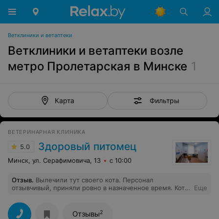
Ветклиники и ветаптеки
Ветклиники и ветаптеки возле
метро Пролетарская в Минске
1
Фильтры
Карта
ВЕТЕРИНАРНАЯ КЛИНИКА
Здоровый питомец
5.0
Минск, ул. Серафимовича, 13
с 10:00
Отзыв
.
Вылечили тут своего кота. Персонал
отзывчивый, приняли ровно в назначенное время. Коту
Еще
уже лучше. Хотелось бы чтобы животина не болела, но
чуть что обратимся туда.
2
Отзывы