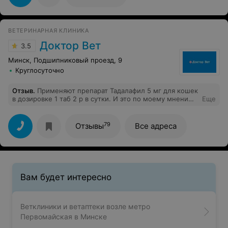
потрачено, животное в стрессе, услуга не оказано.
Даже никто не принес извинения
ВЕТЕРИНАРНАЯ КЛИНИКА
Доктор Вет
3.5
Минск, Подшипниковый проезд, 9
Круглосуточно
Отзыв
.
Применяют препарат Тадалафил 5 мг для кошек
в дозировке 1 таб 2 р в сутки. И это по моему мнению
Еще
вызвало падение давления и смерть кошки. Сожалею,
что не проверили сами их назначения. Не нужно было
доверять. Мы бы такой препарат ещё и такой
79
Отзывы
Все адреса
дозировке отказались давать. Кардиолог А. В. За
границей этот препарат кошкам не дают. Только
собакам.
Вам будет интересно
Ветклиники и ветаптеки возле метро
Первомайская в Минске