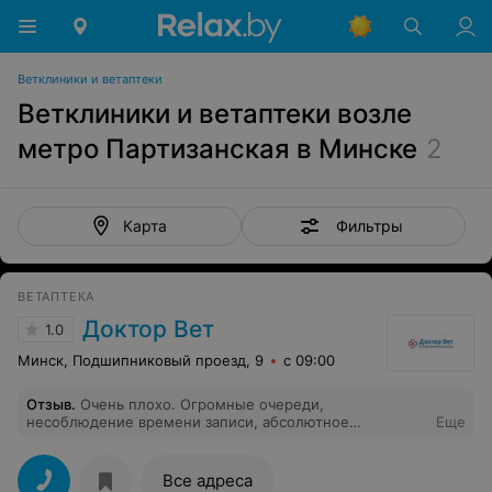
Ветклиники и ветаптеки
Ветклиники и ветаптеки возле
метро Партизанская в Минске
2
Фильтры
Карта
ВЕТАПТЕКА
Доктор Вет
1.0
Минск, Подшипниковый проезд, 9
с 09:00
Отзыв
.
Очень плохо. Огромные очереди,
несоблюдение времени записи, абсолютное
Еще
безразличие персонала. Плановый осмотре кошки
обернулся в полуторачасовое ожидание. Никто об
этом, естественно, не предупреждал. Итог: время
Все адреса