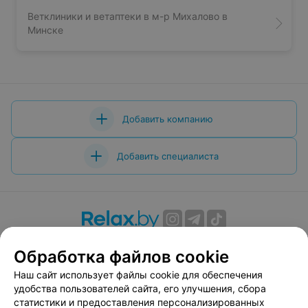
Ветклиники и ветаптеки в м-р Михалово в
Минске
Добавить компанию
Добавить специалиста
О проекте
Новости проекта
Размещение рекламы
Обработка файлов cookie
Вакансии
Публичный договор
Способы оплаты
Наш сайт использует файлы cookie для обеспечения
Публичный договор по использованию сервиса
удобства пользователей сайта, его улучшения, сбора
«Афиша»
статистики и предоставления персонализированных