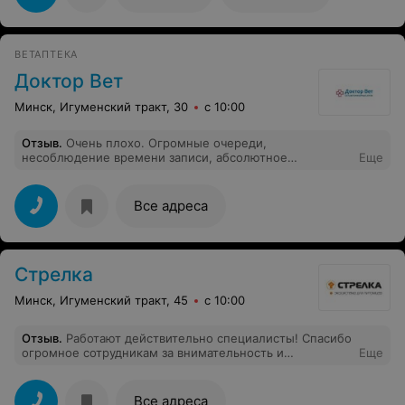
определенными рисками). Через неделю котику стало
плохо. После очередной сдачи анализов и
переделанного УЗИ, оказалось, что нашему котику
наркоз был противопоказан. Уже 2 дня как нет нашего
ВЕТАПТЕКА
малыша, ему было 4 года...
Доктор Вет
Минск, Игуменский тракт, 30
с 10:00
Отзыв
.
Очень плохо. Огромные очереди,
несоблюдение времени записи, абсолютное
Еще
безразличие персонала. Плановый осмотре кошки
обернулся в полуторачасовое ожидание. Никто об
этом, естественно, не предупреждал. Итог: время
Все адреса
потрачено, животное в стрессе, услуга не оказано.
Даже никто не принес извинения
Стрелка
Минск, Игуменский тракт, 45
с 10:00
Отзыв
.
Работают действительно специалисты! Спасибо
огромное сотрудникам за внимательность и
Еще
аккуратность!
Все адреса