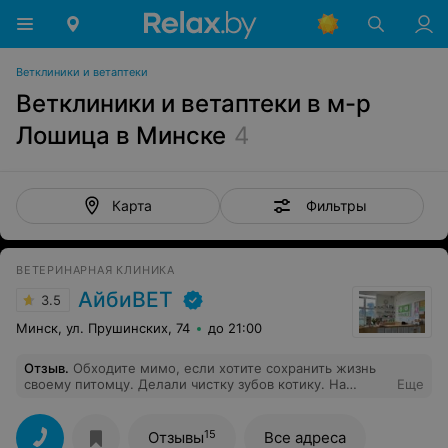
Ветклиники и ветаптеки
Ветклиники и ветаптеки в м-р
Лошица в Минске
4
Фильтры
Карта
ВЕТЕРИНАРНАЯ КЛИНИКА
АйбиВЕТ
3.5
Минск, ул. Прушинских, 74
до 21:00
Отзыв
.
Обходите мимо, если хотите сохранить жизнь
своему питомцу. Делали чистку зубов котику. На
Еще
основе анализов и УЗИ сердца нас убедили, что это
безопасно и ничто не угрожает жизни питомца (чистка
делается под наркозом, а это связано с
15
Отзывы
Все адреса