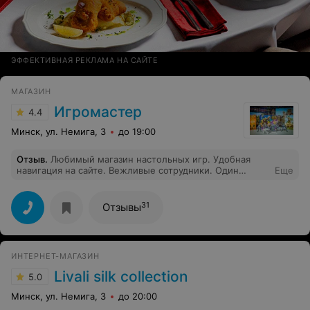
ЭФФЕКТИВНАЯ РЕКЛАМА НА САЙТЕ
МАГАЗИН
Игромастер
4.4
Минск, ул. Немига, 3
до 19:00
Отзыв
.
Любимый магазин настольных игр. Удобная
навигация на сайте. Вежливые сотрудники. Один
Еще
момент - надо звонить уточнять наличие в магазине,
так как начали работать как интернет-магазин.
31
Отзывы
ИНТЕРНЕТ-МАГАЗИН
Livali silk collection
5.0
Минск, ул. Немига, 3
до 20:00