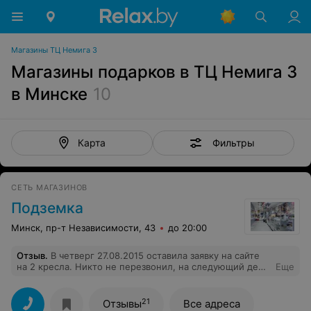
Магазины ТЦ Немига 3
Магазины подарков в ТЦ Немига 3
в Минске
10
Фильтры
Карта
СЕТЬ МАГАЗИНОВ
Подземка
Минск, пр-т Независимости, 43
до 20:00
Отзыв
.
В четверг 27.08.2015 оставила заявку на сайте
на 2 кресла. Никто не перезвонил, на следующий день
Еще
набрала сама. Консультант извинилась и сказала, что
курьерская служба перезвонит. Перезвонили вечером,
сказали, что доставят через 3-5 дней. В субботу
21
Отзывы
Все адреса