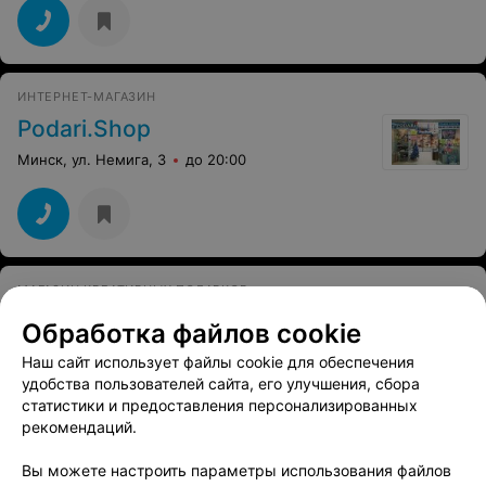
ИНТЕРНЕТ-МАГАЗИН
Podari.Shop
Минск, ул. Немига, 3
до 20:00
МАГАЗИН КРЕАТИВНЫХ ПОДАРКОВ
Эфи
Обработка файлов cookie
Минск, ул. Немига, 3
до 21:00
Наш сайт использует файлы cookie для обеспечения
удобства пользователей сайта, его улучшения, сбора
статистики и предоставления персонализированных
МАГАЗИН ПОДАРКОВ
рекомендаций.
Buona Idea
Вы можете настроить параметры использования файлов
Минск, ул. Немига, 3
до 20:00