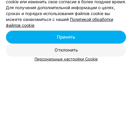
cookie или изменить свое согласие в более позднее время.
Для получения дополнительной информации о целях,
сроках и порядке использования файлов cookie вы
МАГАЗИН НАТУРАЛЬНОЙ КОСМЕТИКИ
можете ознакомиться с нашей
Политикой обработки
Natural Beauty
файлов cookie
Минск, ул. Немига, 3
до 21:00
Принять
Отклонить
Персональные настройки Cookie
Добавить компанию
Добавить специалиста
О проекте
Новости проекта
Размещение рекламы
Вакансии
Публичный договор
Способы оплаты