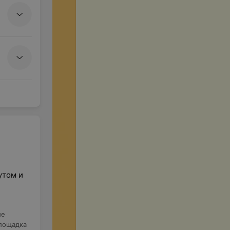
утом и
ые
лощадка