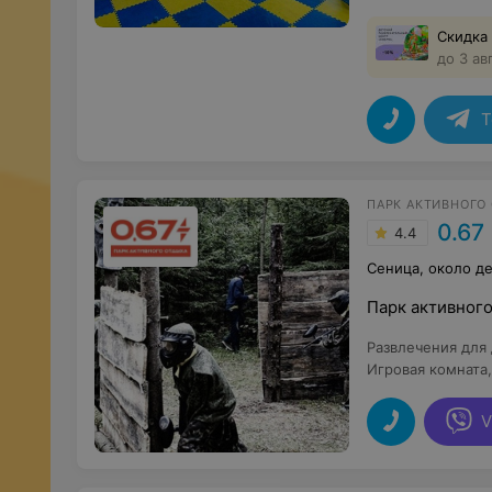
Скидка
до 3 ав
T
ПАРК АКТИВНОГО
0.67
4.4
Сеница, около д
Парк активног
Развлечения для
Игровая комната
V