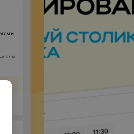
агом и
Детский