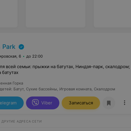
ы
h Park
ировская, 6
до 22:00
ля всей семьи: прыжки на батутах, Ниндзя-парк, скалодром;
а батутах
енная Горка
 детей
:
Батут
,
Сухие бассейны
,
Игровая комната
,
Скалодром
elegram
Viber
Записаться
ДРУГИЕ АДРЕСА СЕТИ