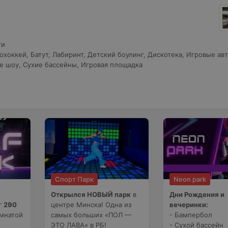
ти
охоккей
,
Батут
,
Лабиринт
,
Детский боулинг
,
Дискотека
,
Игровые ав
е шоу
,
Сухие бассейны
,
Игровая площадка
Спорт Парк
Neon park
Открылся НОВЫЙ парк
в
Дни Рождения и
т
290
центре Минска! Одна из
вечеринки:
мнатой
самых больших «ПОЛ —
- Бампербол
ЭТО ЛАВА» в РБ!
- Сухой бассейн