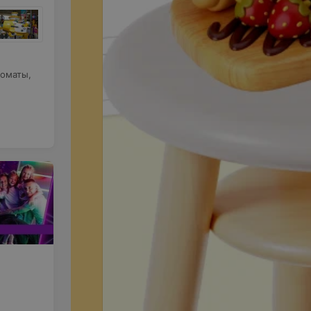
томаты
,