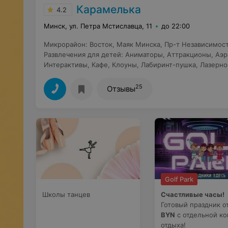
Карамелька
4.2
Минск, ул. Петра Мстиславца, 11
до 22:00
Микрорайон
:
Восток
,
Маяк Минска
,
Пр-т Независимос
Развлечения для детей
:
Аниматоры
,
Аттракционы
,
Аэр
Интерактивы
,
Кафе
,
Клоуны
,
Лабиринт-пушка
,
Лазерно
25
Отзывы
Golf Park
Школы танцев
Счастливые часы!
Готовый праздник о
BYN
с отдельной ко
отдыха!