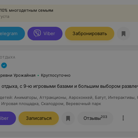
 10% многодетным семьям
густа
elegram
Viber
Забронировать
 ОТДЫХА
еревни Урожайная
Круглосуточно
о отдыха, с 9-ю игровыми базами и большим выбором развл
 детей
:
Аниматоры
,
Аттракционы
,
Аэрохоккей
,
Батут
,
Интерактивы
,
,
Игровая площадка
,
Скалодром
,
Веревочный парк
203
iber
Записаться
Отзывы