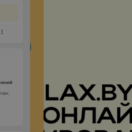
ечений
Кафе
,