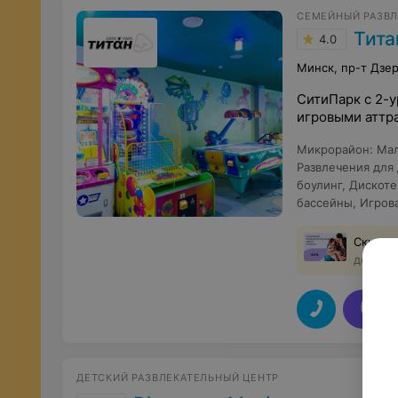
СЕМЕЙНЫЙ РАЗВЛ
Тита
4.0
Минск, пр-т Дзе
СитиПарк с 2-у
игровыми аттр
Микрорайон
:
Мал
Развлечения для
боулинг
,
Дискоте
бассейны
,
Игров
Скидки
до 12 о
V
ДЕТСКИЙ РАЗВЛЕКАТЕЛЬНЫЙ ЦЕНТР