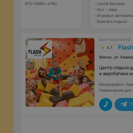
ЭТО ЛАВА» в РБ!
- Сухой бассейн
- Пол - лава
- Игровые автомат
- Комната отдыха
БАТУТНАЯ АРЕНА
Flas
4.7
Минск, ул. Казим
Центр отдыха д
и акробатика н
Микрорайон
:
Кам
Развлечения для
T