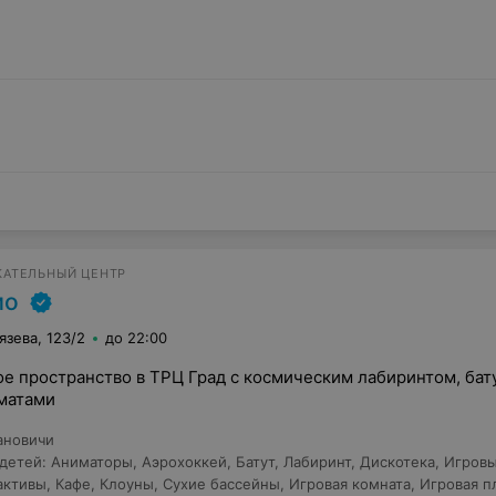
КАТЕЛЬНЫЙ ЦЕНТР
мо
язева, 123/2
до 22:00
е пространство в ТРЦ Град с космическим лабиринтом, бат
матами
ановичи
 детей
:
Аниматоры
,
Аэрохоккей
,
Батут
,
Лабиринт
,
Дискотека
,
Игров
активы
,
Кафе
,
Клоуны
,
Сухие бассейны
,
Игровая комната
,
Игровая п