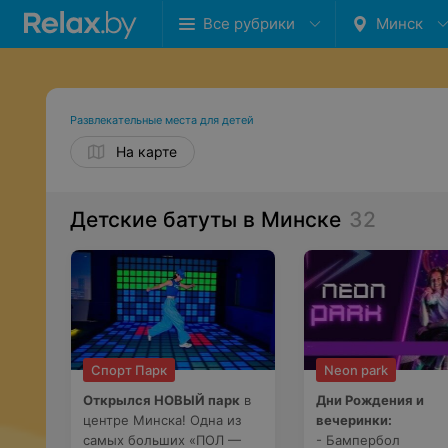
Все рубрики
Минск
Развлекательные места для детей
На карте
Детские батуты в Минске
32
Спорт Парк
Neon park
Открылся НОВЫЙ парк
в
Дни Рождения и
центре Минска! Одна из
вечеринки:
самых больших «ПОЛ —
- Бампербол