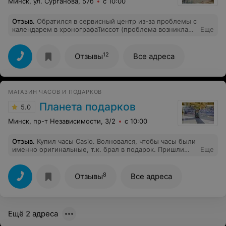
Минск, ул. Сурганова, 57б
с 10:00
Отзыв
.
Обратился в сервисный центр из-за проблемы с
календарем в хронографаТиссот (проблема возникла
Еще
после замены батарейки там же), при этом собственно
часы работали нормально. Приемщица покрутила
стрелки и заявила, что все работает нормально, но
12
Отзывы
Все адреса
позже засомневалась и отнесла часы мастеру. Оттуда
вернула часы уже сломанными и сказала, что нужен
ремонт всего механизма и заказ они принимают на
апрель 2018 г. Ни тебе извини, что доломали механизм
МАГАЗИН ЧАСОВ И ПОДАРКОВ
- ничего. В общем не советую даже питание там
менять, не то что ремонтировать.
Планета подарков
5.0
Минск, пр-т Независимости, 3/2
с 10:00
Отзыв
.
Купил часы Casio. Волновался, чтобы часы были
именно оригинальные, т.к. брал в подарок. Пришли
Еще
именно оригинальные часы с международной
гарантией и гарантийным талоном официального
поставщика. Менеджер очень вежливая, помогла мне
8
Отзывы
Все адреса
определиться с моделью. Точно буду заказывать в
Планете Подарков еще, если цена останется такой же
привлекательной. Магазину можно доверять, спасибо!
Ещё 2 адреса