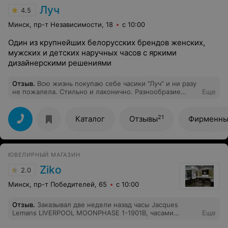
Луч
4.5
Минск, пр-т Независимости, 18
с 10:00
Один из крупнейших белорусских брендов женских,
мужских и детских наручных часов с яркими
дизайнерскими решениями
Отзыв
.
Всю жизнь покупаю себе часики "Луч" и ни разу
не пожалела. Стильно и лаконично. Разнообразие
Еще
выбора и качественные модели! Всем рекомендую!
Персонал в магазине отзывчивый, покупка в одно
удовольствие!
21
Каталог
Отзывы
Фирменны
ЮВЕЛИРНЫЙ МАГАЗИН
Ziko
2.0
Минск, пр-т Победителей, 65
с 10:00
Отзыв
.
Заказывал две недели назад часы Jacques
Lemans LIVERPOOL MOONPHASE 1-1901B, часами
Еще
доволен, характеристики полностью соответствует