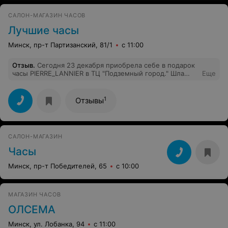
САЛОН-МАГАЗИН ЧАСОВ
Лучшие часы
Минск, пр-т Партизанский, 81/1
с 11:00
Отзыв
.
Сегодня 23 декабря приобрела себе в подарок
часы PIERRE_LANNIER в ТЦ "Подземный город." Шла
Еще
совсем за другими часами, но приглнулись эти.
Девушка продавец (к сожалению имя не посмотрела,
светленькаяс короткой стрижкой) очень понравилась,
1
Отзывы
показала мне все модели часов, помогла примерить,
выбрать. Объяснила всё про гарантию, про замену
ремешков. Вообщем всем довольна.
САЛОН-МАГАЗИН
Часы
Минск, пр-т Победителей, 65
с 10:00
МАГАЗИН ЧАСОВ
ОЛСЕМА
Минск, ул. Лобанка, 94
с 11:00