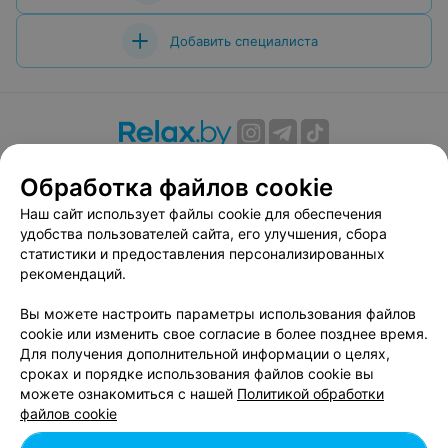
Добавить специалиста
О проекте
Новости проекта
Размещение рекламы
Обработка файлов cookie
Вакансии
Публичный договор
Способы оплаты
Наш сайт использует файлы cookie для обеспечения
Публичный договор по использованию сервиса
удобства пользователей сайта, его улучшения, сбора
«Афиша»
статистики и предоставления персонализированных
Пользовательское соглашение
рекомендаций.
Написать в поддержку
Вы можете настроить параметры использования файлов
Связаться по вопросам сотрудничества
cookie или изменить свое согласие в более позднее время.
Написать руководителю relax.by
Для получения дополнительной информации о целях,
сроках и порядке использования файлов cookie вы
Персональные настройки cookie
можете ознакомиться с нашей
Политикой обработки
Обработка персональных данных
файлов cookie