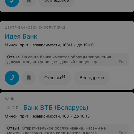
что-то не то нажму, заблокировала старую и
выпустила новую (как оказалось, там сложно нажать
что-то не то, все очень просто в приложении). Через
пару дней карточка была уже готова.
ЦЕНТР БАНКОВСКИХ УСЛУГ №42
Идея Банк
Минск, пр-т Независимости, 168/1
до 19:00
Отзыв
.
На сайте банка имеются образцы заполнения
документов, что упрощает данный процесс для.
Еще
44
Отзывы
Все адреса
БАНК
Банк ВТБ (Беларусь)
2.0
Минск, пр-т Независимости, 168
до 16:15
Отзыв
.
Отвратительное обслуживание. Часами не
можешь дозвониться до колл-центра, а когда
Еще