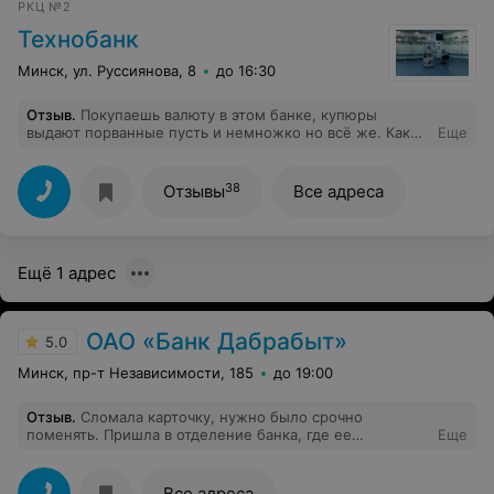
РКЦ №2
Технобанк
Минск, ул. Руссиянова, 8
до 16:30
Отзыв
.
Покупаешь валюту в этом банке, купюры
выдают порванные пусть и немножко но всё же. Как
Еще
придёшь сдавать эту валюту прям эту купюру тут же
начинается…То помялась такие не берём, то уголок
завернут…Надорвано, потёрта местами. Почему в
38
Отзывы
Все адреса
других банках нет таких проблем. Почему работники
позволяют себе в обменных пунктах хамить, швырять с
психами копейки, не отвечать на вопросы и
отворачивать свои недовольные лица. Позвольте
Ещё 1 адрес
заметить я не домой к вам прихожу, что за отношение
такое?! Вот очередная Виктория Руслановна! Научите
свой персонал хотя бы быть более дружелюбнее и
добрее.
ОАО «Банк Дабрабыт»
5.0
Минск, пр-т Независимости, 185
до 19:00
Отзыв
.
Сломала карточку, нужно было срочно
поменять. Пришла в отделение банка, где ее
Еще
приобретала, консультанты подсказали, что я могу
сама в приложении выпустить другую. Даже в очереди
не пришлось стоять, на месте, на всякий случай, вдруг
Все адреса