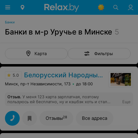
Банки
Банки в м-р Уручье в Минске
5
Фильтры
Карта
Белорусский Народный Банк
5.0
Минск, пр-т Независимости, 173
до 18:00
Отзыв
.
У меня 123 карта зарплатная, поэтому
пользуюсь ей бесплатно, ну и кэшбэк хоть и стал
Еще
меньше , но всетаки приятно рублей 30 просто
получить за покупки)
28
Отзывы
Все адреса