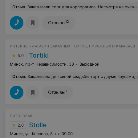
Отзыв
.
Заказывали торт для корпоратива. Несмотря на очень сжатые сроки, торт был изготовлен оперативно и доставлен вовремя. Торт получился
12
Отзывы
ИНТЕРНЕТ-МАГАЗИН ЗАКАЗНЫХ ТОРТОВ, ПИРОЖНЫХ И КАРАВАЕВ
Tortiki
5.0
Минск, пр-т Независимости, 38
Выходной
Отзыв
.
Заказывала для своей свадьбы торт с двумя ярусами, и не пожалела ни на секунду! Торт превзошел все мои ожидания. Он гармонично вписался в декорац
7
Отзывы
ПИРОГОВАЯ
Stolle
2.0
Минск, ул. Козлова, 8
с 09:00