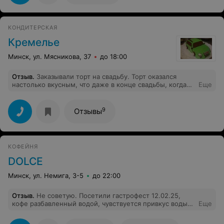
торты. И спасибо за сервис, сработали оперативно и
учли все пожелания! Удачи и успехов в вашем деле!
КОНДИТЕРСКАЯ
Кремелье
Минск, ул. Мясникова, 37
до 18:00
Отзыв
.
Заказывали торт на свадьбу. Торт оказался
настолько вкусным, что даже в конце свадьбы, когда
Еще
все гости были сытые и довольные, все было съедено
до последней крошки!)
9
Отзывы
КОФЕЙНЯ
DOLCE
Минск, ул. Немига, 3-5
до 22:00
Отзыв
.
Не советую. Посетили гастрофест 12.02.25,
кофе разбавленный водой, чувствуется привкус воды
Еще
из под крана, а не фильтрованная вода. Дубайский
десерт твердый. Леденец просто "как сладкий бонус" -