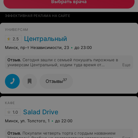
ЭФФЕКТИВНАЯ РЕКЛАМА НА САЙТЕ
УНИВЕРСАМ
Центральный
2.5
Минск, пр-т Независимости, 23
до 23:00
Отзыв
.
Сегодня зашли с семьей покушать пирожные в
универсам Центральный, ходим туда время от
Еще
времени. Пирожные вкусные, вот кофе
отвратительный. Центральный - это центр города,
лицо города и такой плохой некачественный кофе,
37
Отзывы
ведь туда заходит много туристов и чтобы был такой
отвратительный кофе… сегодня вместо кофе решили
взять молочный коктейль… это было нечто, никак не
напоминающее молочный коктейль, непонятная жижа,
КАФЕ
похожая на разбавленное водой молоко и
добавленным туда каплей сиропа, ужас…
Salad Drive
1.0
Минск, ул. Толстого, 1
до 22:00
Отзыв
.
Покупали четверть торта с гордым названием
'Наполеон'. Вообще не соответствует классическом
Еще