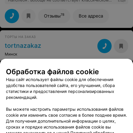
рецепту, ни коржи, ни крем. Бледная пародия
посыпаная влажными листочками миндаля.
Потраченные впустую деньги и полученное
78
Отзывы
Все адреса
разочарование от полного несоответствия ожиданиям.
Пожалела, что не загуглила отзывы до похода в
заведение.
ТОРТЫ НА ЗАКАЗ
tortnazakaz
Минск
Обработка файлов cookie
ТОРТЫ НА ЗАКАЗ
MyCake.by
Наш сайт использует файлы cookie для обеспечения
удобства пользователей сайта, его улучшения, сбора
Минск
статистики и предоставления персонализированных
рекомендаций.
КОФЕЙНЯ
Вы можете настроить параметры использования файлов
Этикет
cookie или изменить свое согласие в более позднее время.
Для получения дополнительной информации о целях,
Минск, ул. Карла Маркса, 24
до 18:30
сроках и порядке использования файлов cookie вы
можете ознакомиться с нашей
Политикой обработки