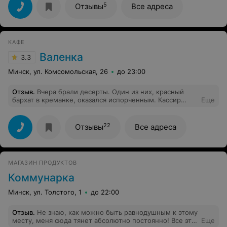
выбросили.
5
Отзывы
Все адреса
КАФЕ
Валенка
3.3
Минск, ул. Комсомольская, 26
до 23:00
Отзыв
.
Вчера брали десерты. Один из них, красный
бархат в креманке, оказался испорченным. Кассир
Еще
поменяли на кусок торта со словами "возьмите торт,
он точно будет ок"... Удивляет, что в такой
кондитерской не следят за продуктами.
22
Отзывы
Все адреса
МАГАЗИН ПРОДУКТОВ
Коммунарка
Минск, ул. Толстого, 1
до 22:00
Отзыв
.
Не знаю, как можно быть равнодушным к этому
месту, меня сюда тянет абсолютно постоянно! Все эти
Еще