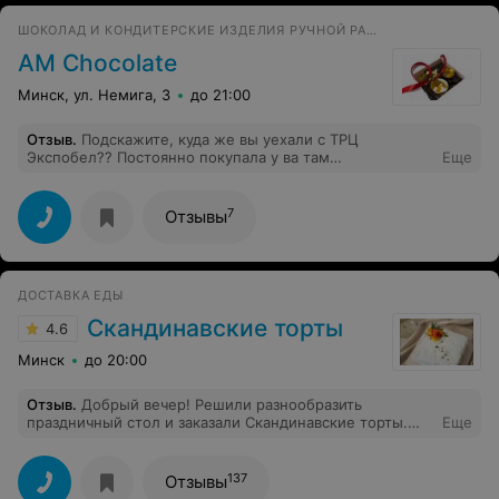
ШОКОЛАД И КОНДИТЕРСКИЕ ИЗДЕЛИЯ РУЧНОЙ РАБОТЫ
AM Chocolate
Минск, ул. Немига, 3
до 21:00
Отзыв
.
Подскажите, куда же вы уехали с ТРЦ
Экспобел?? Постоянно покупала у ва там
Еще
единственный нормальный в стране марципан!! Очень
расстроилась, когда увидела, что вас уже нет( А также
очень люблю эклеры, которые продавались в Замке!
7
Отзывы
Вы ещё есть в замке? Продаёте ли там эклеры? Где у
вас есть ещё точки и ожидать ли расширения?
Спасибо заранее! Очень жду ответ.
ДОСТАВКА ЕДЫ
Скандинавские торты
4.6
Минск
до 20:00
Отзыв
.
Добрый вечер! Решили разнообразить
праздничный стол и заказали Скандинавские торты.
Еще
Взяли несколько видов, особенно понравились Мортен
(с лососем) и Вива (с креветками). Отдельно хочу
отметить, что даже наша бабушка, которой 91 год,
137
Отзывы
оценила и сказала, что это необычные и вкусные