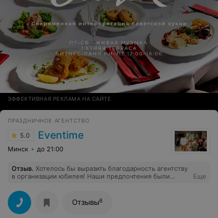
ЭФФЕКТИВНАЯ РЕКЛАМА НА САЙТЕ
ПРАЗДНИЧНОЕ АГЕНТСТВО
Eventime
5.0
Минск
до 21:00
Отзыв
.
Хотелось бы выразить благодарность агентству
в организации юбилея! Наши предпочтения были
Еще
учтены, все прошло четко по заранее намеченному
плану, гости, а главное, мы сами остались довольны!
6
Отзывы