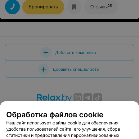
протяжении всего мероприятия. Все было сделано с
душой. Прекрасная кухня и интересная программа.
25
Бронировать
Отзывы
Обязательно обратимся еще раз за организацией
своего праздника!
Добавить компанию
Добавить специалиста
О проекте
Новости проекта
Размещение рекламы
Обработка файлов cookie
Вакансии
Публичный договор
Способы оплаты
Наш сайт использует файлы cookie для обеспечения
Публичный договор по использованию сервиса
удобства пользователей сайта, его улучшения, сбора
«Афиша»
статистики и предоставления персонализированных