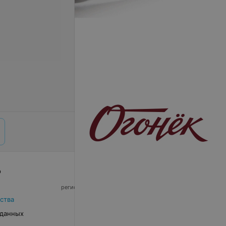
р
© 2026 ООО «Артокс Лаб», УНП 191700409,
регистрирующий орган - Минский горисполком
|
220012, Республика Беларусь, г. Минск,
ства
улица Толбухина, 2, пом. 16 | info@relax.by
 данных