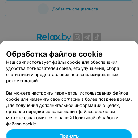
Добавить специалиста
О проекте
Новости проекта
Размещение рекламы
Обработка файлов cookie
Вакансии
Публичный договор
Способы оплаты
Наш сайт использует файлы cookie для обеспечения
Публичный договор по использованию сервиса
удобства пользователей сайта, его улучшения, сбора
«Афиша»
статистики и предоставления персонализированных
Пользовательское соглашение
рекомендаций.
Написать в поддержку
Вы можете настроить параметры использования файлов
Связаться по вопросам сотрудничества
cookie или изменить свое согласие в более позднее время.
Написать руководителю relax.by
Для получения дополнительной информации о целях,
сроках и порядке использования файлов cookie вы
Персональные настройки cookie
можете ознакомиться с нашей
Политикой обработки
Обработка персональных данных
файлов cookie
Принять